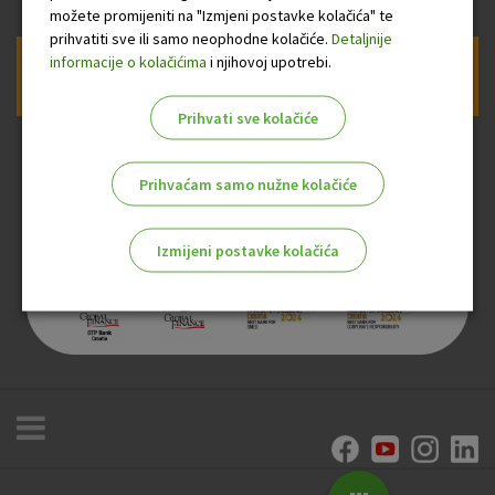
možete promijeniti na "Izmjeni postavke kolačića" te
prihvatiti sve ili samo neophodne kolačiće.
Detaljnije
informacije o kolačićima
i njihovoj upotrebi.
Prijava na newsletter OTP banke
Prihvati sve kolačiće
Prihvaćam samo nužne kolačiće
Izmijeni postavke kolačića
Odaberite najbolju opciju za vas!
Marketinški kolačići
Analitički kolačići
Nužni kolačići