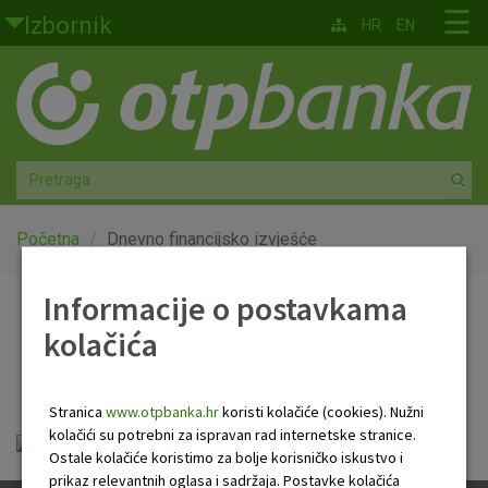
Skoči na glavni sadržaj
☰
Izbornik
HR
EN
Građani
Privatno bankarstvo
Agro
Mala poduzeća i obrtnici
Početna
Dnevno financijsko izvješće
Srednja i velika poduzeća
Informacije o postavkama
Dnevno financijsko
kolačića
Globalna tržišta
izvješće
Faktoring
Stranica
www.otpbanka.hr
koristi kolačiće (cookies). Nužni
kolačići su potrebni za ispravan rad internetske stranice.
Dnevno financijsko izvješće.pdf
O nama
Ostale kolačiće koristimo za bolje korisničko iskustvo i
prikaz relevantnih oglasa i sadržaja. Postavke kolačića