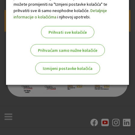
možete promijeniti na "Izmjeni postavke kolačića" te
prihvatiti sve ili samo neophodne kolačiće.
Detaljnije
informacije o kolačićima
i njihovoj upotrebi.
Prijava na newsletter OTP banke
Prihvati sve kolačiće
Prihvaćam samo nužne kolačiće
Izmijeni postavke kolačića
Odaberite najbolju opciju za vas!
Marketinški kolačići
Analitički kolačići
Nužni kolačići