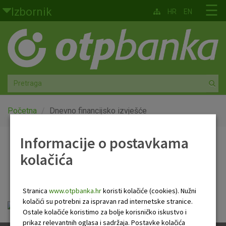
Skoči na glavni sadržaj
☰
Izbornik
HR
EN
Građani
Privatno bankarstvo
Agro
Mala poduzeća i obrtnici
Početna
Dnevno financijsko izvješće
Srednja i velika poduzeća
Informacije o postavkama
Dnevno financijsko
kolačića
Globalna tržišta
izvješće
Faktoring
Stranica
www.otpbanka.hr
koristi kolačiće (cookies). Nužni
kolačići su potrebni za ispravan rad internetske stranice.
Dnevno financijsko izvješće.pdf
O nama
Ostale kolačiće koristimo za bolje korisničko iskustvo i
prikaz relevantnih oglasa i sadržaja. Postavke kolačića