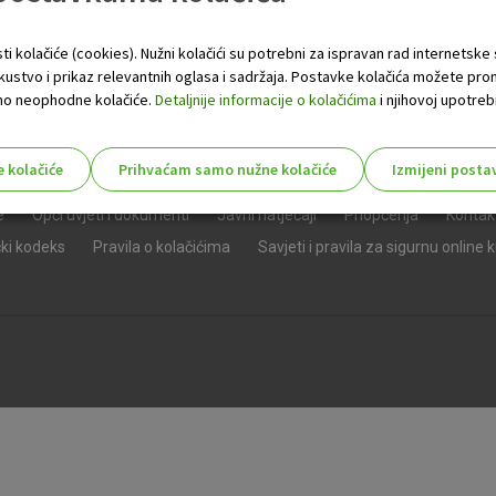
ti kolačiće (cookies). Nužni kolačići su potrebni za ispravan rad internetske
skustvo i prikaz relevantnih oglasa i sadržaja. Postavke kolačića možete pro
 samo neophodne kolačiće.
Detaljnije informacije o kolačićima
i njihovoj upotrebi
e kolačiće
Prihvaćam samo nužne kolačiće
Izmijeni posta
s!
e
Opći uvjeti i dokumenti
Javni natječaji
Priopćenja
Kontak
čki kodeks
Pravila o kolačićima
Savjeti i pravila za sigurnu online 
Nužni (tehnički) kolačići - uvijek 
Nužni
kolačići
Ovi kolačići nužni su za funkcioniranje internet
isključiti u našim sustavima. Uobičajeno se pos
radnje koje uključuju zahtjev za uslugama, kao 
preglednik možete postaviti da blokira te kolač
njima, ali u tom slučaju neki dijelovi stranice neće
pohranjuju nikakve informacije koje bi vas mogle