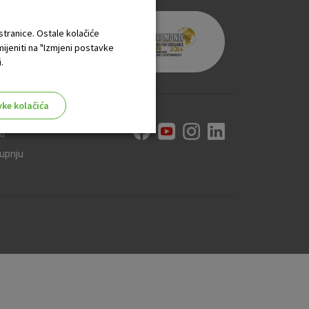
 stranice. Ostale kolačiće
mijeniti na "Izmjeni postavke
.
vke kolačića
ti
kupnju
aktivni
ske stranice i ne mogu se
tavljaju kao odgovor na vaše
što su postavke kolačića. Svoj
iće ili pošalje upozorenje o
 raditi. Ti kolačići ne
 identificirati.