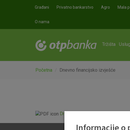
Skoči na glavni sadržaj
Građani
Privatno bankarstvo
Agro
Mala p
O nama
Tržišta
Uslug
Početna
Dnevno financijsko izvješće
Dnevno financijsko izvješće.pdf
Informacije o