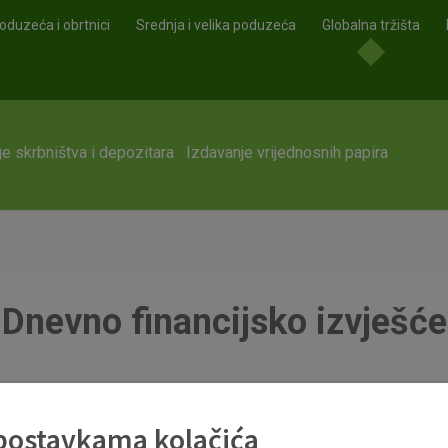
oduzeća i obrtnici
Srednja i velika poduzeća
Globalna tržišta
e skrbništva i depozitara
Izdavanje vrijednosnih papira
Dnevno financijsko izvješće
 postavkama kolačića