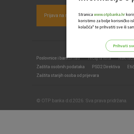
Stranica
www.otpbanka.hr
koris
Prijava na newsletter OTP banke
koristimo za bolje korisničko i
kolačića" te prihvatiti sve ili
Prihvati sv
Odaberite najbolju opciju za va
Poslovnice i bankomati
Tečajna lista
Naknad
Zaštita osobnih podataka
PSD2 Direktiva
Eti
Zaštita starijih osoba od prijevara
© OTP banka d.d.2026. Sva prava pridržana.