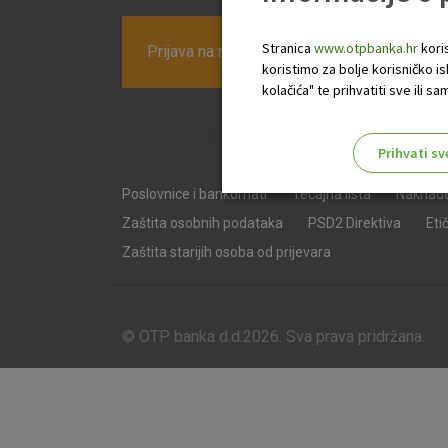
Stranica
www.otpbanka.hr
koris
Prijava na newsletter OTP banke
koristimo za bolje korisničko i
kolačića" te prihvatiti sve ili
Prihvati sv
Odaberite najbolju opciju za va
Poslovnice i bankomati
Tečajna lista
Naknad
Zaštita osobnih podataka
PSD2 Direktiva
Eti
Zaštita starijih osoba od prijevara
© OTP banka d.d.2026. Sva prava pridržana.