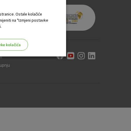
 stranice. Ostale kolačiće
mijeniti na "Izmjeni postavke
.
vke kolačića
ti
kupnju
aktivni
ske stranice i ne mogu se
tavljaju kao odgovor na vaše
što su postavke kolačića. Svoj
iće ili pošalje upozorenje o
 raditi. Ti kolačići ne
 identificirati.