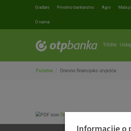
Skoči na glavni sadržaj
Građani
Privatno bankarstvo
Agro
Mala p
O nama
Tržišta
Uslug
Početna
Dnevno financijsko izvješće
Dnevno financijsko izvješće.pdf
Informacije o