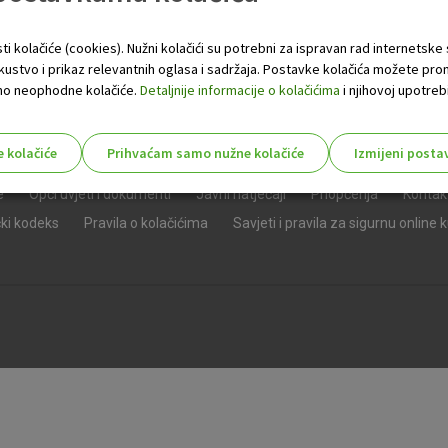
ti kolačiće (cookies). Nužni kolačići su potrebni za ispravan rad internetske
skustvo i prikaz relevantnih oglasa i sadržaja. Postavke kolačića možete pro
 samo neophodne kolačiće.
Detaljnije informacije o kolačićima
i njihovoj upotrebi
e kolačiće
Prihvaćam samo nužne kolačiće
Izmijeni posta
s!
e
Opći uvjeti i dokumenti
Javni natječaji
Priopćenja
Kontak
čki kodeks
Pravila o kolačićima
Savjeti i pravila za sigurnu online 
Nužni (tehnički) kolačići - uvijek 
Nužni
kolačići
Ovi kolačići nužni su za funkcioniranje internet
isključiti u našim sustavima. Uobičajeno se pos
radnje koje uključuju zahtjev za uslugama, kao 
preglednik možete postaviti da blokira te kolač
njima, ali u tom slučaju neki dijelovi stranice neće
pohranjuju nikakve informacije koje bi vas mogle