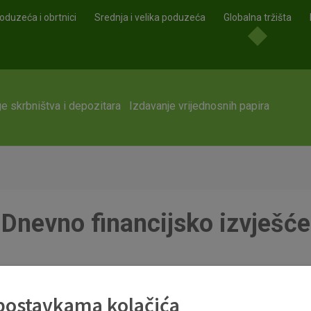
oduzeća i obrtnici
Srednja i velika poduzeća
Globalna tržišta
e skrbništva i depozitara
Izdavanje vrijednosnih papira
Dnevno financijsko izvješće
 postavkama kolačića