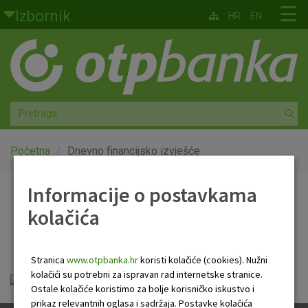
Skoči na glavni sadržaj
☰
Izbornik
HR
EN
Građani
Privatno bankarstvo
Agro
Mala poduzeća i obrtnici
Početna
Dnevno financijsko izvješće
Srednja i velika poduzeća
Informacije o postavkama
Dnevno financijsko
kolačića
Globalna tržišta
izvješće
Faktoring
Stranica
www.otpbanka.hr
koristi kolačiće (cookies). Nužni
kolačići su potrebni za ispravan rad internetske stranice.
Dnevno financijsko izvješće.pdf
O nama
Ostale kolačiće koristimo za bolje korisničko iskustvo i
prikaz relevantnih oglasa i sadržaja. Postavke kolačića