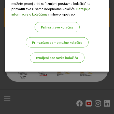
možete promijeniti na "Izmjeni postavke kolačića" te
prihvatiti sve ili samo neophodne kolačiće.
Detaljnije
informacije o kolačićima
i njihovoj upotrebi.
Prijava na newsletter OTP banke
Prihvati sve kolačiće
Prihvaćam samo nužne kolačiće
Izmijeni postavke kolačića
Odaberite najbolju opciju za vas!
Marketinški kolačići
Analitički kolačići
Nužni kolačići