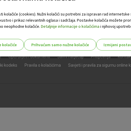
ti kolačiće (cookies). Nužni kolačići su potrebni za ispravan rad internetske
skustvo i prikaz relevantnih oglasa i sadržaja. Postavke kolačića možete pro
 samo neophodne kolačiće.
Detaljnije informacije o kolačićima
i njihovoj upotrebi
e kolačiće
Prihvaćam samo nužne kolačiće
Izmijeni posta
s!
e
Opći uvjeti i dokumenti
Javni natječaji
Priopćenja
Kontak
čki kodeks
Pravila o kolačićima
Savjeti i pravila za sigurnu online 
Nužni (tehnički) kolačići - uvijek 
Nužni
kolačići
Ovi kolačići nužni su za funkcioniranje internet
isključiti u našim sustavima. Uobičajeno se pos
radnje koje uključuju zahtjev za uslugama, kao 
preglednik možete postaviti da blokira te kolač
njima, ali u tom slučaju neki dijelovi stranice neće
pohranjuju nikakve informacije koje bi vas mogle