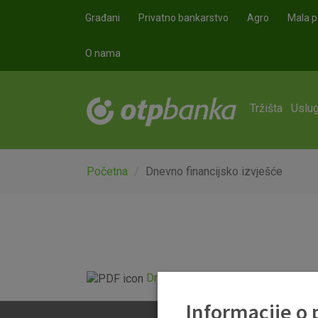
Skoči na glavni sadržaj
Građani
Privatno bankarstvo
Agro
Mala p
O nama
Tržišta
Uslug
Početna
Dnevno financijsko izvješće
Dnevno financijsko izvješće.pdf
Informacije o