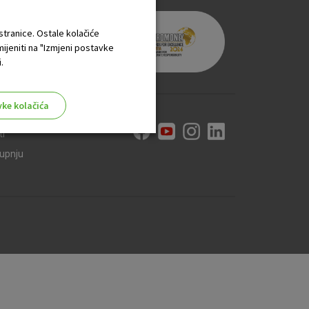
 stranice. Ostale kolačiće
mijeniti na "Izmjeni postavke
.
vke kolačića
ti
kupnju
aktivni
ske stranice i ne mogu se
tavljaju kao odgovor na vaše
što su postavke kolačića. Svoj
iće ili pošalje upozorenje o
 raditi. Ti kolačići ne
 identificirati.