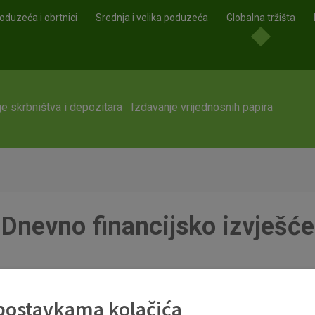
oduzeća i obrtnici
Srednja i velika poduzeća
Globalna tržišta
e skrbništva i depozitara
Izdavanje vrijednosnih papira
Dnevno financijsko izvješće
 postavkama kolačića