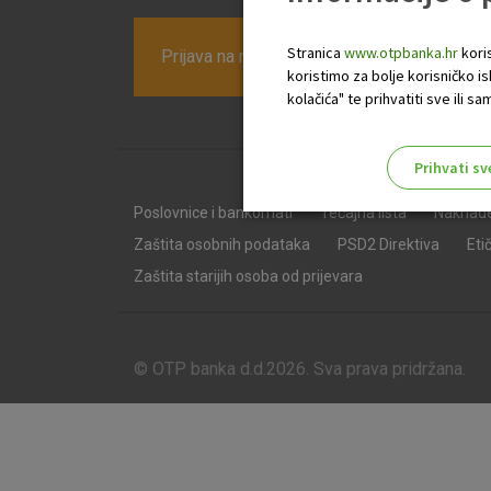
Stranica
www.otpbanka.hr
koris
Prijava na newsletter OTP banke
koristimo za bolje korisničko i
kolačića" te prihvatiti sve ili
Prihvati sv
Odaberite najbolju opciju za va
Poslovnice i bankomati
Tečajna lista
Naknad
Zaštita osobnih podataka
PSD2 Direktiva
Eti
Zaštita starijih osoba od prijevara
© OTP banka d.d.2026. Sva prava pridržana.