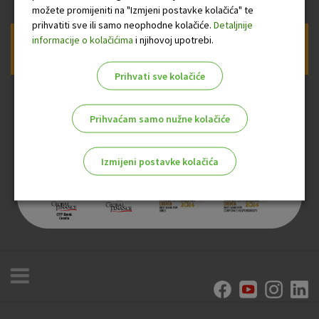
možete promijeniti na "Izmjeni postavke kolačića" te
prihvatiti sve ili samo neophodne kolačiće.
Detaljnije
informacije o kolačićima
i njihovoj upotrebi.
Prijava na newsletter OTP banke
Prihvati sve kolačiće
Prihvaćam samo nužne kolačiće
Izmijeni postavke kolačića
Odaberite najbolju opciju za vas!
Marketinški kolačići
Analitički kolačići
Nužni kolačići