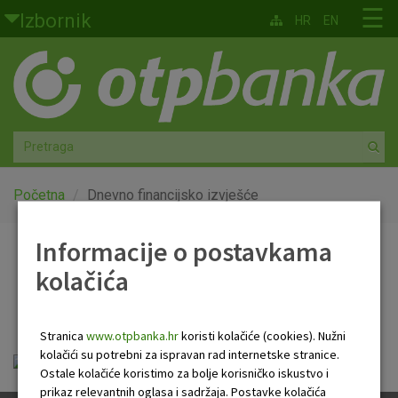
Skoči na glavni sadržaj
☰
Izbornik
HR
EN
Građani
Privatno bankarstvo
Agro
Mala poduzeća i obrtnici
Početna
Dnevno financijsko izvješće
Srednja i velika poduzeća
Informacije o postavkama
Dnevno financijsko
kolačića
Globalna tržišta
izvješće
Faktoring
Stranica
www.otpbanka.hr
koristi kolačiće (cookies). Nužni
kolačići su potrebni za ispravan rad internetske stranice.
Dnevno financijsko izvješće.pdf
O nama
Ostale kolačiće koristimo za bolje korisničko iskustvo i
prikaz relevantnih oglasa i sadržaja. Postavke kolačića