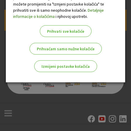
možete promijeniti na "Izmjeni postavke kolačića" te
prihvatiti sve ili samo neophodne kolačiće.
Detaljnije
informacije o kolačićima
i njihovoj upotrebi.
Prijava na newsletter OTP banke
Prihvati sve kolačiće
Prihvaćam samo nužne kolačiće
Izmijeni postavke kolačića
Odaberite najbolju opciju za vas!
Marketinški kolačići
Analitički kolačići
Nužni kolačići