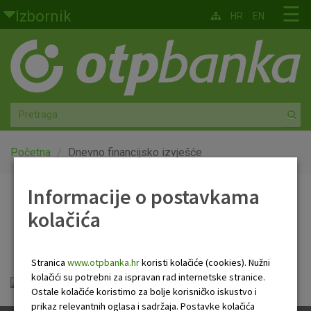
Skoči na glavni sadržaj
☰
Izbornik
HR
EN
Građani
Privatno bankarstvo
Agro
Mala poduzeća i obrtnici
Početna
Dnevno financijsko izvješće
Srednja i velika poduzeća
Informacije o postavkama
Dnevno financijsko
kolačića
Globalna tržišta
izvješće
Faktoring
Stranica
www.otpbanka.hr
koristi kolačiće (cookies). Nužni
kolačići su potrebni za ispravan rad internetske stranice.
Dnevno financijsko izvješće.pdf
O nama
Ostale kolačiće koristimo za bolje korisničko iskustvo i
prikaz relevantnih oglasa i sadržaja. Postavke kolačića