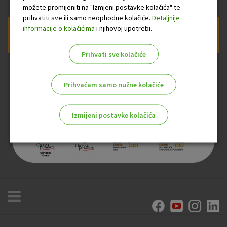
možete promijeniti na "Izmjeni postavke kolačića" te
prihvatiti sve ili samo neophodne kolačiće.
Detaljnije
informacije o kolačićima
i njihovoj upotrebi.
Prijava na newsletter OTP banke
Prihvati sve kolačiće
Prihvaćam samo nužne kolačiće
Izmijeni postavke kolačića
Odaberite najbolju opciju za vas!
Marketinški kolačići
Analitički kolačići
Nužni kolačići