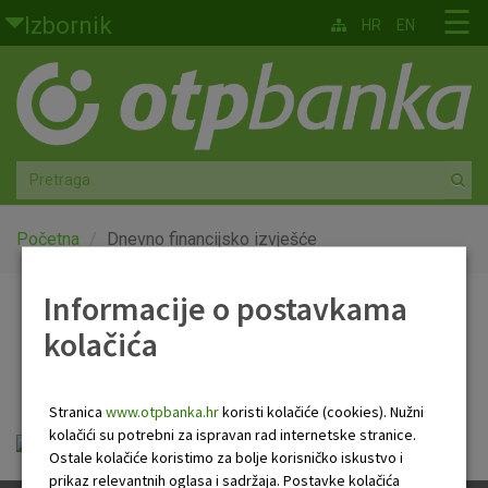
Skoči na glavni sadržaj
☰
Izbornik
HR
EN
Građani
Privatno bankarstvo
Agro
Mala poduzeća i obrtnici
Početna
Dnevno financijsko izvješće
Srednja i velika poduzeća
Informacije o postavkama
Dnevno financijsko
kolačića
Globalna tržišta
izvješće
Faktoring
Stranica
www.otpbanka.hr
koristi kolačiće (cookies). Nužni
kolačići su potrebni za ispravan rad internetske stranice.
Dnevno financijsko izvješće.pdf
O nama
Ostale kolačiće koristimo za bolje korisničko iskustvo i
prikaz relevantnih oglasa i sadržaja. Postavke kolačića