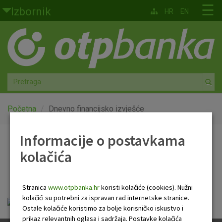
Skoči na glavni sadržaj
☰
Izbornik
HR
EN
Građani
Privatno bankarstvo
Agro
Mala poduzeća i obrtnici
Početna
Dnevno financijsko izvješće
Srednja i velika poduzeća
Informacije o postavkama
Dnevno financijsko
kolačića
Globalna tržišta
izvješće
Faktoring
Stranica
www.otpbanka.hr
koristi kolačiće (cookies). Nužni
kolačići su potrebni za ispravan rad internetske stranice.
Dnevno financijsko izvješće.pdf
O nama
Ostale kolačiće koristimo za bolje korisničko iskustvo i
prikaz relevantnih oglasa i sadržaja. Postavke kolačića