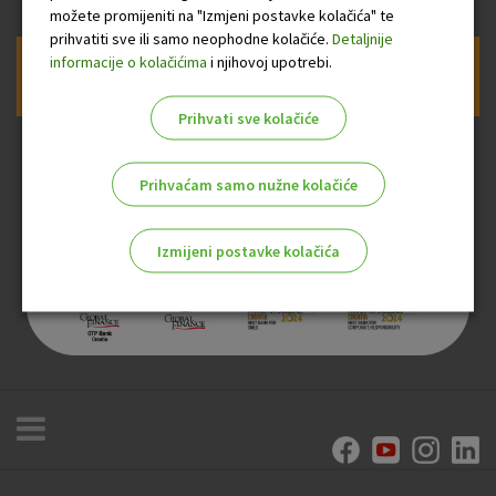
možete promijeniti na "Izmjeni postavke kolačića" te
prihvatiti sve ili samo neophodne kolačiće.
Detaljnije
informacije o kolačićima
i njihovoj upotrebi.
Prijava na newsletter OTP banke
Prihvati sve kolačiće
Prihvaćam samo nužne kolačiće
Izmijeni postavke kolačića
Odaberite najbolju opciju za vas!
Marketinški kolačići
Analitički kolačići
Nužni kolačići