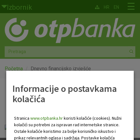
Skoči na glavni sadržaj
☰
Izbornik
HR
EN
Građani
Privatno bankarstvo
Agro
Mala poduzeća i obrtnici
Početna
Dnevno financijsko izvješće
Srednja i velika poduzeća
Informacije o postavkama
Dnevno financijsko
kolačića
Globalna tržišta
izvješće
Faktoring
Stranica
www.otpbanka.hr
koristi kolačiće (cookies). Nužni
kolačići su potrebni za ispravan rad internetske stranice.
Dnevno financijsko izvješće.pdf
O nama
Ostale kolačiće koristimo za bolje korisničko iskustvo i
prikaz relevantnih oglasa i sadržaja. Postavke kolačića