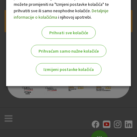
možete promijeniti na "Izmjeni postavke kolačića" te
prihvatiti sve ili samo neophodne kolačiće.
Detaljnije
informacije o kolačićima
i njihovoj upotrebi.
Prijava na newsletter OTP banke
Prihvati sve kolačiće
Prihvaćam samo nužne kolačiće
Izmijeni postavke kolačića
Odaberite najbolju opciju za vas!
Marketinški kolačići
Analitički kolačići
Nužni kolačići