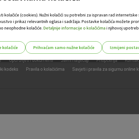
ti kolačiće (cookies). Nužni kolačići su potrebni za ispravan rad internetske
skustvo i prikaz relevantnih oglasa i sadržaja. Postavke kolačića možete pro
 samo neophodne kolačiće.
Detaljnije informacije o kolačićima
i njihovoj upotrebi
e kolačiće
Prihvaćam samo nužne kolačiće
Izmijeni posta
s!
e
Opći uvjeti i dokumenti
Javni natječaji
Priopćenja
Kontak
čki kodeks
Pravila o kolačićima
Savjeti i pravila za sigurnu online 
Nužni (tehnički) kolačići - uvijek 
Nužni
kolačići
Ovi kolačići nužni su za funkcioniranje internet
isključiti u našim sustavima. Uobičajeno se pos
radnje koje uključuju zahtjev za uslugama, kao 
preglednik možete postaviti da blokira te kolač
njima, ali u tom slučaju neki dijelovi stranice neće
pohranjuju nikakve informacije koje bi vas mogle