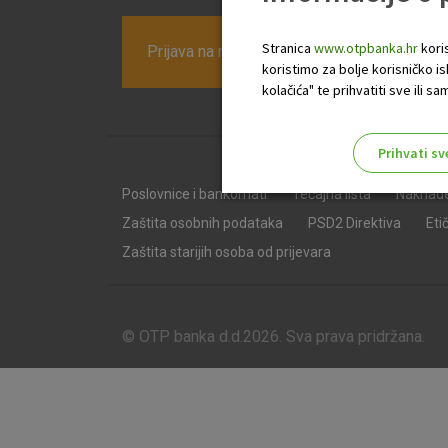
Stranica
www.otpbanka.hr
koris
Prijava na newsletter OTP banke
koristimo za bolje korisničko i
kolačića" te prihvatiti sve ili
Prihvati sv
Odaberite najbolju opciju za va
Poslovnice i bankomati
Tečajna lista
Naknad
Zaštita osobnih podataka
PSD2 Direktiva
Eti
Zaštita starijih osoba od prijevara
© OTP banka d.d.2026. Sva prava pridržana.