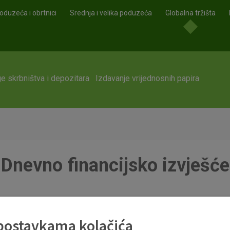
oduzeća i obrtnici
Srednja i velika poduzeća
Globalna tržišta
e skrbništva i depozitara
Izdavanje vrijednosnih papira
Dnevno financijsko izvješće
 postavkama kolačića