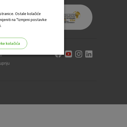
 stranice. Ostale kolačiće
mijeniti na "Izmjeni postavke
.
vke kolačića
ti
kupnju
aktivni
ske stranice i ne mogu se
tavljaju kao odgovor na vaše
što su postavke kolačića. Svoj
iće ili pošalje upozorenje o
 raditi. Ti kolačići ne
 identificirati.