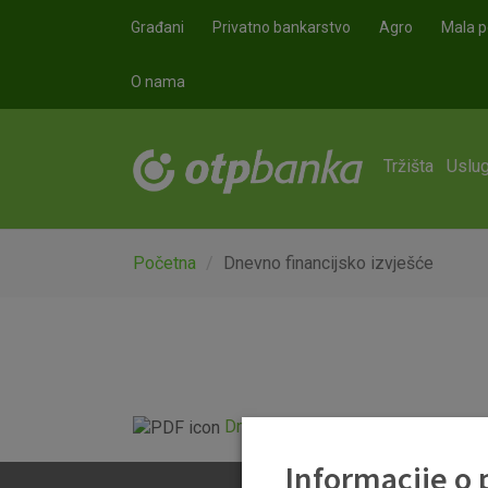
Skoči na glavni sadržaj
Građani
Privatno bankarstvo
Agro
Mala p
O nama
Tržišta
Uslug
Početna
Dnevno financijsko izvješće
Dnevno financijsko izvješće.pdf
Informacije o