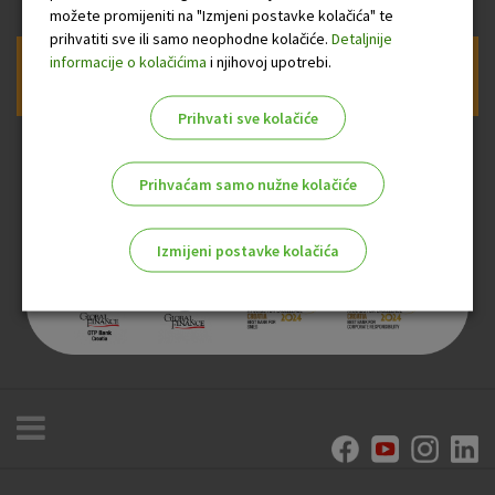
možete promijeniti na "Izmjeni postavke kolačića" te
prihvatiti sve ili samo neophodne kolačiće.
Detaljnije
informacije o kolačićima
i njihovoj upotrebi.
Prijava na newsletter OTP banke
Prihvati sve kolačiće
Prihvaćam samo nužne kolačiće
Izmijeni postavke kolačića
Odaberite najbolju opciju za vas!
Marketinški kolačići
Analitički kolačići
Nužni kolačići