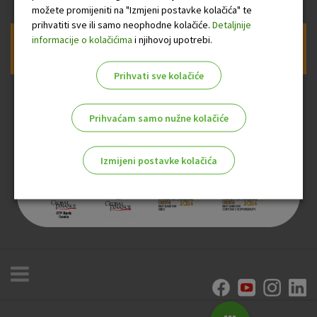
možete promijeniti na "Izmjeni postavke kolačića" te
prihvatiti sve ili samo neophodne kolačiće.
Detaljnije
informacije o kolačićima
i njihovoj upotrebi.
Prijava na newsletter OTP banke
Prihvati sve kolačiće
Prihvaćam samo nužne kolačiće
Izmijeni postavke kolačića
Odaberite najbolju opciju za vas!
Marketinški kolačići
Analitički kolačići
Nužni kolačići