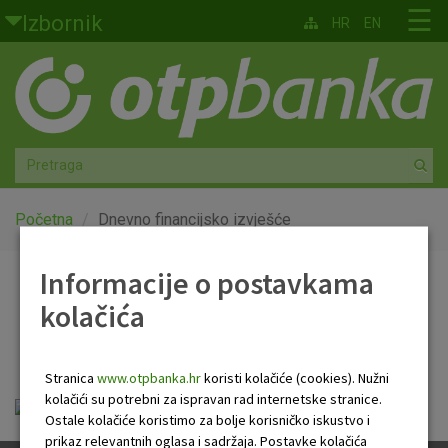
Skoči na glavni sadržaj
☰
Izbornik
HR
EN
Građani
Privatno bankarstvo
Agro
Mala poduzeća i obrtnici
Početna
Dnevno financijsko izvješće
Srednja i velika poduzeća
Informacije o postavkama
Dnevno financijsko
kolačića
Globalna tržišta
izvješće
Faktoring
Stranica
www.otpbanka.hr
koristi kolačiće (cookies). Nužni
kolačići su potrebni za ispravan rad internetske stranice.
Dnevno financijsko izvješće.pdf
O nama
Ostale kolačiće koristimo za bolje korisničko iskustvo i
prikaz relevantnih oglasa i sadržaja. Postavke kolačića