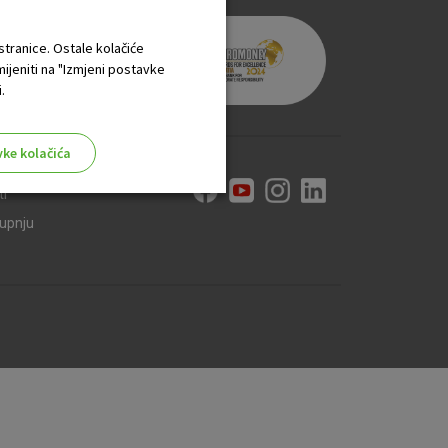
 stranice. Ostale kolačiće
mijeniti na "Izmjeni postavke
.
vke kolačića
ti
kupnju
aktivni
ske stranice i ne mogu se
tavljaju kao odgovor na vaše
što su postavke kolačića. Svoj
iće ili pošalje upozorenje o
 raditi. Ti kolačići ne
 identificirati.