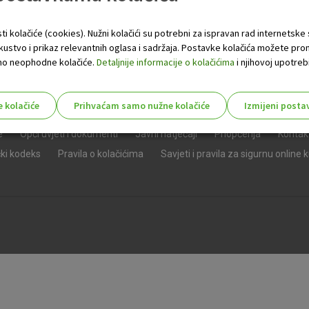
ti kolačiće (cookies). Nužni kolačići su potrebni za ispravan rad internetske
skustvo i prikaz relevantnih oglasa i sadržaja. Postavke kolačića možete pro
 samo neophodne kolačiće.
Detaljnije informacije o kolačićima
i njihovoj upotrebi
e kolačiće
Prihvaćam samo nužne kolačiće
Izmijeni posta
s!
e
Opći uvjeti i dokumenti
Javni natječaji
Priopćenja
Kontak
čki kodeks
Pravila o kolačićima
Savjeti i pravila za sigurnu online 
Nužni (tehnički) kolačići - uvijek 
Nužni
kolačići
Ovi kolačići nužni su za funkcioniranje internet
isključiti u našim sustavima. Uobičajeno se pos
radnje koje uključuju zahtjev za uslugama, kao 
preglednik možete postaviti da blokira te kolač
njima, ali u tom slučaju neki dijelovi stranice neće
pohranjuju nikakve informacije koje bi vas mogle