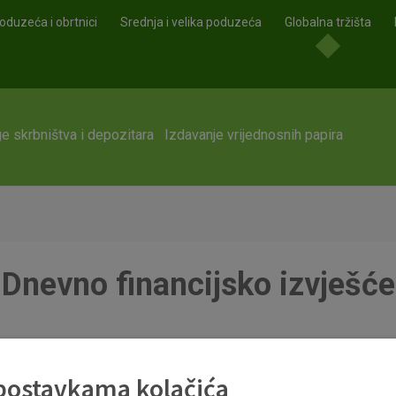
oduzeća i obrtnici
Srednja i velika poduzeća
Globalna tržišta
e skrbništva i depozitara
Izdavanje vrijednosnih papira
Dnevno financijsko izvješće
 postavkama kolačića