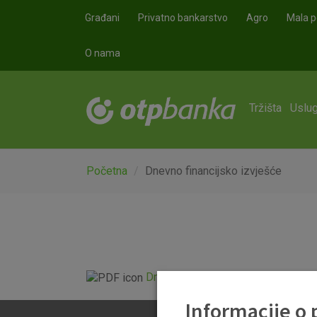
Skoči na glavni sadržaj
Građani
Privatno bankarstvo
Agro
Mala p
O nama
Tržišta
Uslug
Početna
Dnevno financijsko izvješće
Dnevno financijsko izvješće.pdf
Informacije o