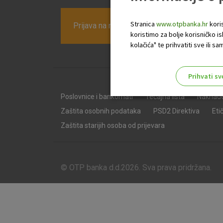
Stranica
www.otpbanka.hr
koris
Prijava na newsletter OTP banke
koristimo za bolje korisničko i
kolačića" te prihvatiti sve ili
Prihvati sv
Odaberite najbolju opciju za va
Poslovnice i bankomati
Tečajna lista
Naknad
Zaštita osobnih podataka
PSD2 Direktiva
Eti
Zaštita starijih osoba od prijevara
© OTP banka d.d.2026. Sva prava pridržana.