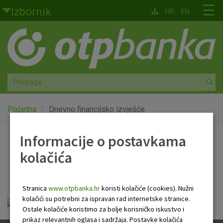
Skoči na glavni sadržaj
☰
Izbornik
HR
EN
Građani
Privatno bankarstvo
Agro
Mala poduzeća i obrtnici
Početna
Dnevno financijsko izvješće
Srednja i velika poduzeća
Informacije o postavkama
Dnevno financijsko
kolačića
Globalna tržišta
izvješće
Faktoring
Stranica
www.otpbanka.hr
koristi kolačiće (cookies). Nužni
kolačići su potrebni za ispravan rad internetske stranice.
Dnevno financijsko izvješće.pdf
O nama
Ostale kolačiće koristimo za bolje korisničko iskustvo i
prikaz relevantnih oglasa i sadržaja. Postavke kolačića