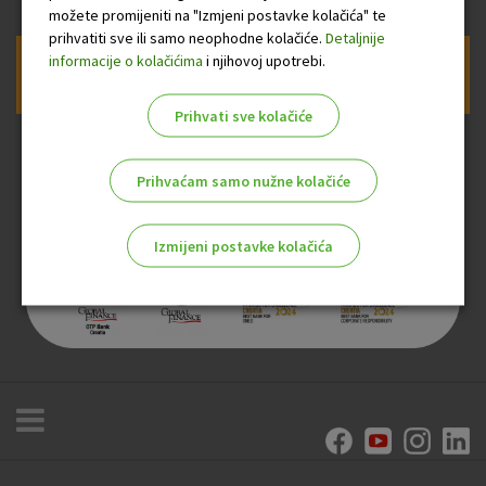
možete promijeniti na "Izmjeni postavke kolačića" te
prihvatiti sve ili samo neophodne kolačiće.
Detaljnije
informacije o kolačićima
i njihovoj upotrebi.
Prijava na newsletter OTP banke
Prihvati sve kolačiće
Prihvaćam samo nužne kolačiće
Izmijeni postavke kolačića
Odaberite najbolju opciju za vas!
Marketinški kolačići
Analitički kolačići
Nužni kolačići