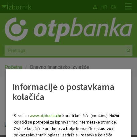
Skoči na glavni sadržaj
☰
Izbornik
HR
EN
Građani
Privatno bankarstvo
Agro
Mala poduzeća i obrtnici
Početna
Dnevno financijsko izvješće
Srednja i velika poduzeća
Informacije o postavkama
Dnevno financijsko
kolačića
Globalna tržišta
izvješće
Faktoring
Stranica
www.otpbanka.hr
koristi kolačiće (cookies). Nužni
kolačići su potrebni za ispravan rad internetske stranice.
Dnevno financijsko izvješće.pdf
O nama
Ostale kolačiće koristimo za bolje korisničko iskustvo i
prikaz relevantnih oglasa i sadržaja. Postavke kolačića