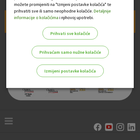
možete promijeniti na "Izmjeni postavke kolačića" te
prihvatiti sve ili samo neophodne kolačiće.
Detaljnije
informacije o kolačićima
i njihovoj upotrebi.
Prijava na newsletter OTP banke
Prihvati sve kolačiće
Prihvaćam samo nužne kolačiće
Izmijeni postavke kolačića
Odaberite najbolju opciju za vas!
Marketinški kolačići
Analitički kolačići
Nužni kolačići