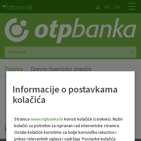
Skoči na glavni sadržaj
☰
Izbornik
HR
EN
Građani
Privatno bankarstvo
Agro
Mala poduzeća i obrtnici
Početna
Dnevno financijsko izvješće
Srednja i velika poduzeća
Informacije o postavkama
Dnevno financijsko
kolačića
Globalna tržišta
izvješće
Faktoring
Stranica
www.otpbanka.hr
koristi kolačiće (cookies). Nužni
kolačići su potrebni za ispravan rad internetske stranice.
Dnevno financijsko izvješće.pdf
O nama
Ostale kolačiće koristimo za bolje korisničko iskustvo i
prikaz relevantnih oglasa i sadržaja. Postavke kolačića