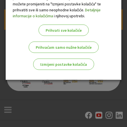
možete promijeniti na "Izmjeni postavke kolačića" te
prihvatiti sve ili samo neophodne kolačiće.
Detaljnije
informacije o kolačićima
i njihovoj upotrebi.
Prijava na newsletter OTP banke
Prihvati sve kolačiće
Prihvaćam samo nužne kolačiće
Izmijeni postavke kolačića
Odaberite najbolju opciju za vas!
Marketinški kolačići
Analitički kolačići
Nužni kolačići