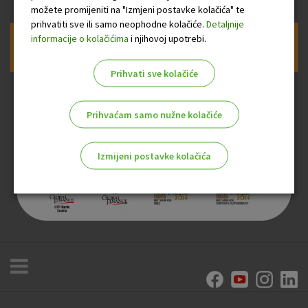
možete promijeniti na "Izmjeni postavke kolačića" te
prihvatiti sve ili samo neophodne kolačiće.
Detaljnije
informacije o kolačićima
i njihovoj upotrebi.
Prijava na newsletter OTP banke
Prihvati sve kolačiće
Prihvaćam samo nužne kolačiće
Izmijeni postavke kolačića
Odaberite najbolju opciju za vas!
Marketinški kolačići
Analitički kolačići
Nužni kolačići