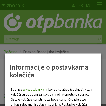
Skoči na glavni sadržaj
☰
Izbornik
HR
EN
Građani
Privatno bankarstvo
Agro
Mala poduzeća i obrtnici
Početna
Dnevno financijsko izvješće
Srednja i velika poduzeća
Informacije o postavkama
Dnevno financijsko
kolačića
Globalna tržišta
izvješće
Faktoring
Stranica
www.otpbanka.hr
koristi kolačiće (cookies). Nužni
kolačići su potrebni za ispravan rad internetske stranice.
Dnevno financijsko izvješće.pdf
O nama
Ostale kolačiće koristimo za bolje korisničko iskustvo i
prikaz relevantnih oglasa i sadržaja. Postavke kolačića