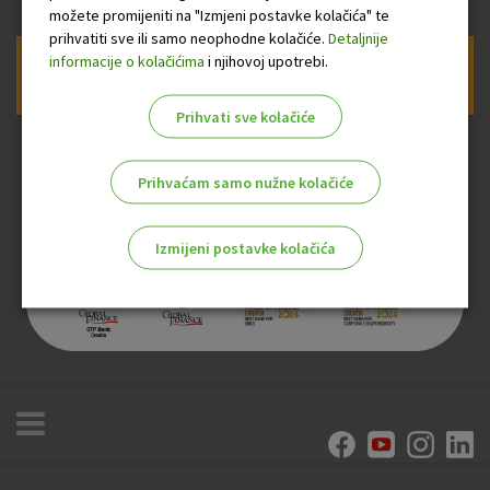
možete promijeniti na "Izmjeni postavke kolačića" te
prihvatiti sve ili samo neophodne kolačiće.
Detaljnije
informacije o kolačićima
i njihovoj upotrebi.
Prijava na newsletter OTP banke
Prihvati sve kolačiće
Prihvaćam samo nužne kolačiće
Izmijeni postavke kolačića
Odaberite najbolju opciju za vas!
Marketinški kolačići
Analitički kolačići
Nužni kolačići