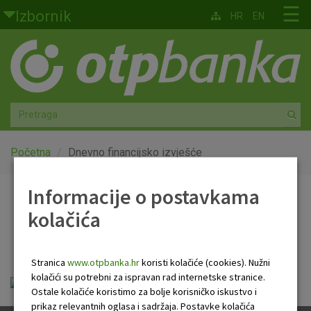
Skoči na glavni sadržaj
☰
Izbornik
HR
EN
Građani
Privatno bankarstvo
Agro
Mala poduzeća i obrtnici
Početna
Dnevno financijsko izvješće
Srednja i velika poduzeća
Informacije o postavkama
Dnevno financijsko
kolačića
Globalna tržišta
izvješće
Faktoring
Stranica
www.otpbanka.hr
koristi kolačiće (cookies). Nužni
kolačići su potrebni za ispravan rad internetske stranice.
Dnevno financijsko izvješće.pdf
O nama
Ostale kolačiće koristimo za bolje korisničko iskustvo i
prikaz relevantnih oglasa i sadržaja. Postavke kolačića