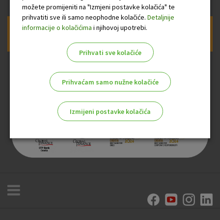
možete promijeniti na "Izmjeni postavke kolačića" te
prihvatiti sve ili samo neophodne kolačiće.
Detaljnije
informacije o kolačićima
i njihovoj upotrebi.
Prijava na newsletter OTP banke
Prihvati sve kolačiće
Prihvaćam samo nužne kolačiće
Izmijeni postavke kolačića
Odaberite najbolju opciju za vas!
Marketinški kolačići
Analitički kolačići
Nužni kolačići