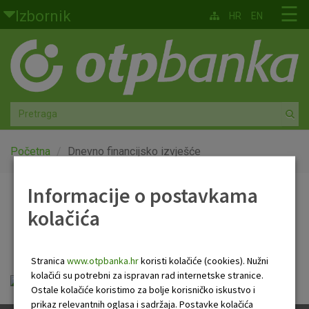
Skoči na glavni sadržaj
☰
Izbornik
HR
EN
Građani
Privatno bankarstvo
Agro
Mala poduzeća i obrtnici
Početna
Dnevno financijsko izvješće
Srednja i velika poduzeća
Informacije o postavkama
Dnevno financijsko
kolačića
Globalna tržišta
izvješće
Faktoring
Stranica
www.otpbanka.hr
koristi kolačiće (cookies). Nužni
kolačići su potrebni za ispravan rad internetske stranice.
Dnevno financijsko izvješće.pdf
O nama
Ostale kolačiće koristimo za bolje korisničko iskustvo i
prikaz relevantnih oglasa i sadržaja. Postavke kolačića