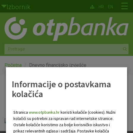
Skoči na glavni sadržaj
☰
Izbornik
HR
EN
Građani
Privatno bankarstvo
Agro
Mala poduzeća i obrtnici
Početna
Dnevno financijsko izvješće
Srednja i velika poduzeća
Informacije o postavkama
Dnevno financijsko
kolačića
Globalna tržišta
izvješće
Faktoring
Stranica
www.otpbanka.hr
koristi kolačiće (cookies). Nužni
kolačići su potrebni za ispravan rad internetske stranice.
Dnevno financijsko izvješće.pdf
O nama
Ostale kolačiće koristimo za bolje korisničko iskustvo i
prikaz relevantnih oglasa i sadržaja. Postavke kolačića