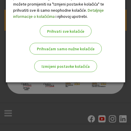
možete promijeniti na "Izmjeni postavke kolačića" te
prihvatiti sve ili samo neophodne kolačiće.
Detaljnije
informacije o kolačićima
i njihovoj upotrebi.
Prijava na newsletter OTP banke
Prihvati sve kolačiće
Prihvaćam samo nužne kolačiće
Izmijeni postavke kolačića
Odaberite najbolju opciju za vas!
Marketinški kolačići
Analitički kolačići
Nužni kolačići