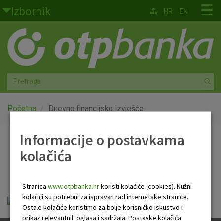
Skoči na glavni sadržaj
☰
Izbornik
HR
EN
Građani
Privatno bankarstvo
Agro
Mala poduzeća i obrtnici
Početna
Dnevno financijsko izvješće
Srednja i velika poduzeća
Informacije o postavkama
Dnevno financijsko
kolačića
Globalna tržišta
izvješće
Faktoring
Stranica
www.otpbanka.hr
koristi kolačiće (cookies). Nužni
kolačići su potrebni za ispravan rad internetske stranice.
Dnevno financijsko izvješće.pdf
O nama
Ostale kolačiće koristimo za bolje korisničko iskustvo i
prikaz relevantnih oglasa i sadržaja. Postavke kolačića