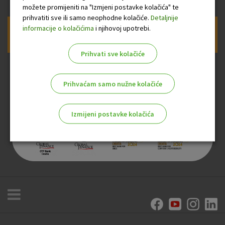
možete promijeniti na "Izmjeni postavke kolačića" te
prihvatiti sve ili samo neophodne kolačiće.
Detaljnije
informacije o kolačićima
i njihovoj upotrebi.
Prijava na newsletter OTP banke
Prihvati sve kolačiće
Prihvaćam samo nužne kolačiće
Izmijeni postavke kolačića
Odaberite najbolju opciju za vas!
Marketinški kolačići
Analitički kolačići
Nužni kolačići