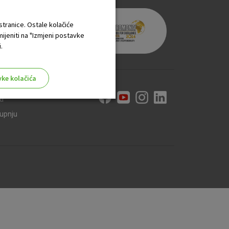
 stranice. Ostale kolačiće
mijeniti na "Izmjeni postavke
.
vke kolačića
ti
kupnju
aktivni
ske stranice i ne mogu se
tavljaju kao odgovor na vaše
što su postavke kolačića. Svoj
iće ili pošalje upozorenje o
 raditi. Ti kolačići ne
 identificirati.