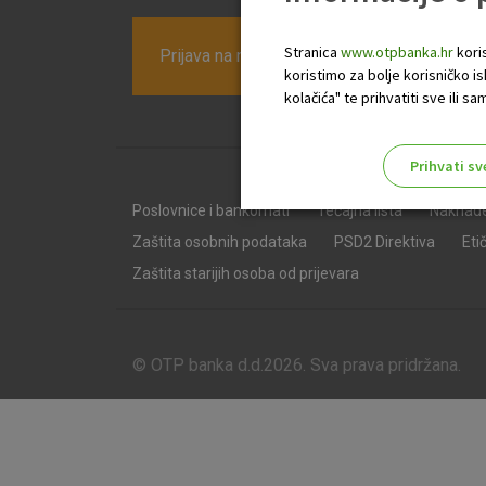
Stranica
www.otpbanka.hr
koris
Prijava na newsletter OTP banke
koristimo za bolje korisničko i
kolačića" te prihvatiti sve ili
Prihvati sv
Odaberite najbolju opciju za va
Poslovnice i bankomati
Tečajna lista
Naknad
Zaštita osobnih podataka
PSD2 Direktiva
Eti
Zaštita starijih osoba od prijevara
© OTP banka d.d.2026. Sva prava pridržana.