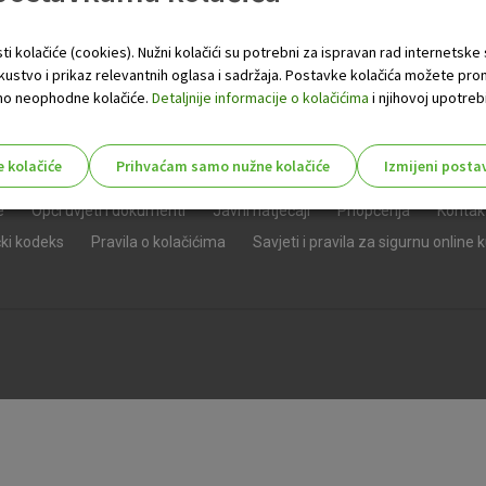
ti kolačiće (cookies). Nužni kolačići su potrebni za ispravan rad internetske
skustvo i prikaz relevantnih oglasa i sadržaja. Postavke kolačića možete pro
 samo neophodne kolačiće.
Detaljnije informacije o kolačićima
i njihovoj upotrebi
e kolačiće
Prihvaćam samo nužne kolačiće
Izmijeni posta
s!
e
Opći uvjeti i dokumenti
Javni natječaji
Priopćenja
Kontak
čki kodeks
Pravila o kolačićima
Savjeti i pravila za sigurnu online 
Nužni (tehnički) kolačići - uvijek 
Nužni
kolačići
Ovi kolačići nužni su za funkcioniranje internet
isključiti u našim sustavima. Uobičajeno se pos
radnje koje uključuju zahtjev za uslugama, kao 
preglednik možete postaviti da blokira te kolač
njima, ali u tom slučaju neki dijelovi stranice neće
pohranjuju nikakve informacije koje bi vas mogle