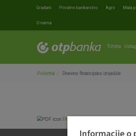
Skoči na glavni sadržaj
Građani
Privatno bankarstvo
Agro
Mala p
O nama
Tržišta
Uslug
Početna
Dnevno financijsko izvješće
Dnevno financijsko izvješće.pdf
Informacije o