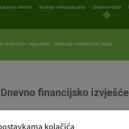
oduzeća i obrtnici
Srednja i velika poduzeća
Globalna tržišta
e skrbništva i depozitara
Izdavanje vrijednosnih papira
Dnevno financijsko izvješće
 postavkama kolačića