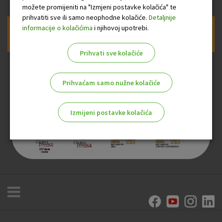
možete promijeniti na "Izmjeni postavke kolačića" te
prihvatiti sve ili samo neophodne kolačiće.
Detaljnije
informacije o kolačićima
i njihovoj upotrebi.
Prijava na newsletter OTP banke
Prihvati sve kolačiće
Prihvaćam samo nužne kolačiće
Izmijeni postavke kolačića
Odaberite najbolju opciju za vas!
Marketinški kolačići
Analitički kolačići
Nužni kolačići