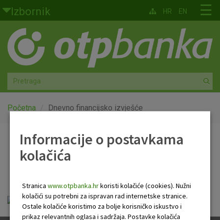
Skoči na glavni sadržaj
☰
Izbornik
HR
EN
Građani
Privatno bankarstvo
Agro
Mala poduzeća i obrtnici
Početna
Dnevno financijsko izvješće
Srednja i velika poduzeća
Informacije o postavkama
Dnevno financijsko
kolačića
Globalna tržišta
izvješće
Faktoring
Stranica
www.otpbanka.hr
koristi kolačiće (cookies). Nužni
kolačići su potrebni za ispravan rad internetske stranice.
Dnevno financijsko izvješće.pdf
O nama
Ostale kolačiće koristimo za bolje korisničko iskustvo i
prikaz relevantnih oglasa i sadržaja. Postavke kolačića