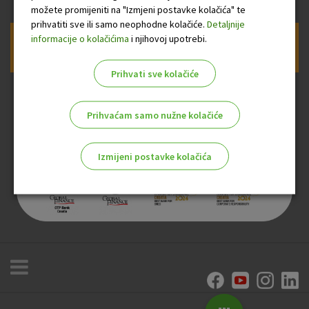
možete promijeniti na "Izmjeni postavke kolačića" te
prihvatiti sve ili samo neophodne kolačiće.
Detaljnije
informacije o kolačićima
i njihovoj upotrebi.
Prijava na newsletter OTP banke
Prihvati sve kolačiće
Prihvaćam samo nužne kolačiće
Izmijeni postavke kolačića
Odaberite najbolju opciju za vas!
Marketinški kolačići
Analitički kolačići
Nužni kolačići