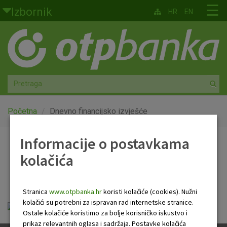
Skoči na glavni sadržaj
☰
Izbornik
HR
EN
Građani
Privatno bankarstvo
Agro
Mala poduzeća i obrtnici
Početna
Dnevno financijsko izvješće
Srednja i velika poduzeća
Informacije o postavkama
Dnevno financijsko
kolačića
Globalna tržišta
izvješće
Faktoring
Stranica
www.otpbanka.hr
koristi kolačiće (cookies). Nužni
kolačići su potrebni za ispravan rad internetske stranice.
Dnevno financijsko izvješće.pdf
O nama
Ostale kolačiće koristimo za bolje korisničko iskustvo i
prikaz relevantnih oglasa i sadržaja. Postavke kolačića