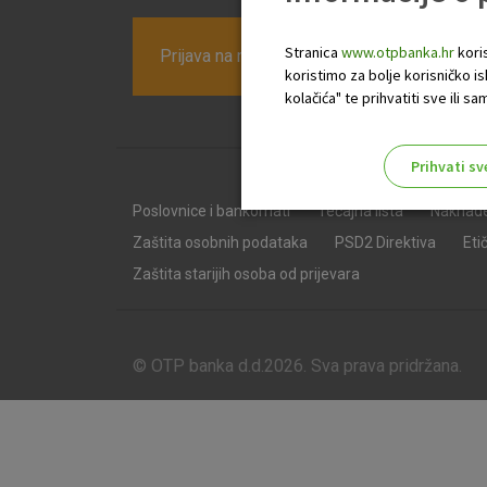
Stranica
www.otpbanka.hr
koris
Prijava na newsletter OTP banke
koristimo za bolje korisničko i
kolačića" te prihvatiti sve ili
Prihvati sv
Odaberite najbolju opciju za va
Poslovnice i bankomati
Tečajna lista
Naknad
Zaštita osobnih podataka
PSD2 Direktiva
Eti
Zaštita starijih osoba od prijevara
© OTP banka d.d.2026. Sva prava pridržana.