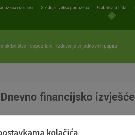
oduzeća i obrtnici
Srednja i velika poduzeća
Globalna tržišta
e skrbništva i depozitara
Izdavanje vrijednosnih papira
Dnevno financijsko izvješće
 postavkama kolačića