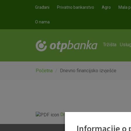
Skoči na glavni sadržaj
Građani
Privatno bankarstvo
Agro
Mala p
O nama
Tržišta
Uslug
Početna
Dnevno financijsko izvješće
Dnevno financijsko izvješće.pdf
Informacije o