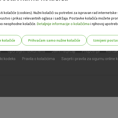
ti kolačiće (cookies). Nužni kolačići su potrebni za ispravan rad internetske
skustvo i prikaz relevantnih oglasa i sadržaja. Postavke kolačića možete pro
 samo neophodne kolačiće.
Detaljnije informacije o kolačićima
i njihovoj upotrebi
e kolačiće
Prihvaćam samo nužne kolačiće
Izmijeni posta
s!
e
Opći uvjeti i dokumenti
Javni natječaji
Priopćenja
Kontak
čki kodeks
Pravila o kolačićima
Savjeti i pravila za sigurnu online 
Nužni (tehnički) kolačići - uvijek 
Nužni
kolačići
Ovi kolačići nužni su za funkcioniranje internet
isključiti u našim sustavima. Uobičajeno se pos
radnje koje uključuju zahtjev za uslugama, kao 
preglednik možete postaviti da blokira te kolač
njima, ali u tom slučaju neki dijelovi stranice neće
pohranjuju nikakve informacije koje bi vas mogle