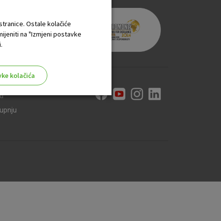
 stranice. Ostale kolačiće
mijeniti na "Izmjeni postavke
.
vke kolačića
ti
kupnju
aktivni
ske stranice i ne mogu se
tavljaju kao odgovor na vaše
što su postavke kolačića. Svoj
iće ili pošalje upozorenje o
 raditi. Ti kolačići ne
 identificirati.