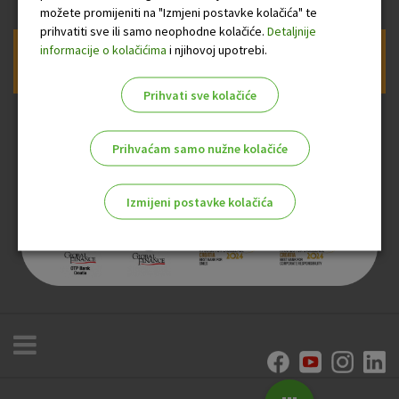
možete promijeniti na "Izmjeni postavke kolačića" te
prihvatiti sve ili samo neophodne kolačiće.
Detaljnije
informacije o kolačićima
i njihovoj upotrebi.
Prijava na newsletter OTP banke
Prihvati sve kolačiće
Prihvaćam samo nužne kolačiće
Izmijeni postavke kolačića
Odaberite najbolju opciju za vas!
Marketinški kolačići
Analitički kolačići
Nužni kolačići