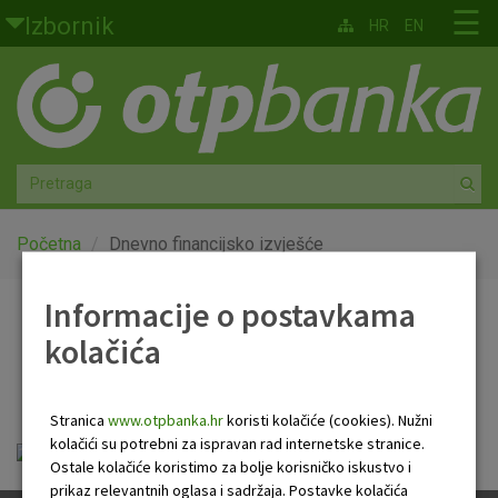
Skoči na glavni sadržaj
☰
Izbornik
HR
EN
Građani
Privatno bankarstvo
Agro
Mala poduzeća i obrtnici
Početna
Dnevno financijsko izvješće
Srednja i velika poduzeća
Informacije o postavkama
Dnevno financijsko
kolačića
Globalna tržišta
izvješće
Faktoring
Stranica
www.otpbanka.hr
koristi kolačiće (cookies). Nužni
kolačići su potrebni za ispravan rad internetske stranice.
Dnevno financijsko izvješće.pdf
O nama
Ostale kolačiće koristimo za bolje korisničko iskustvo i
prikaz relevantnih oglasa i sadržaja. Postavke kolačića