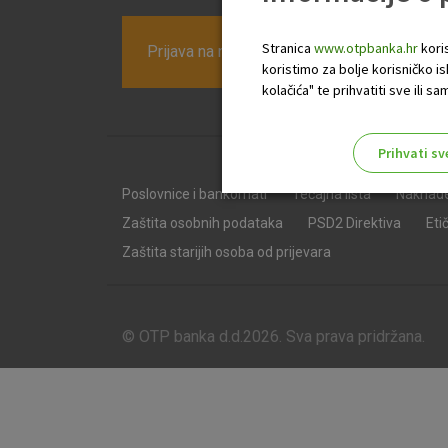
Stranica
www.otpbanka.hr
koris
Prijava na newsletter OTP banke
koristimo za bolje korisničko i
kolačića" te prihvatiti sve ili
Prihvati sv
Odaberite najbolju opciju za va
Poslovnice i bankomati
Tečajna lista
Naknad
Zaštita osobnih podataka
PSD2 Direktiva
Eti
Zaštita starijih osoba od prijevara
© OTP banka d.d.2026. Sva prava pridržana.