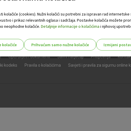
ti kolačiće (cookies). Nužni kolačići su potrebni za ispravan rad internetske
skustvo i prikaz relevantnih oglasa i sadržaja. Postavke kolačića možete pro
 samo neophodne kolačiće.
Detaljnije informacije o kolačićima
i njihovoj upotrebi
e kolačiće
Prihvaćam samo nužne kolačiće
Izmijeni posta
s!
e
Opći uvjeti i dokumenti
Javni natječaji
Priopćenja
Kontak
čki kodeks
Pravila o kolačićima
Savjeti i pravila za sigurnu online 
Nužni (tehnički) kolačići - uvijek 
Nužni
kolačići
Ovi kolačići nužni su za funkcioniranje internet
isključiti u našim sustavima. Uobičajeno se pos
radnje koje uključuju zahtjev za uslugama, kao 
preglednik možete postaviti da blokira te kolač
njima, ali u tom slučaju neki dijelovi stranice neće
pohranjuju nikakve informacije koje bi vas mogle