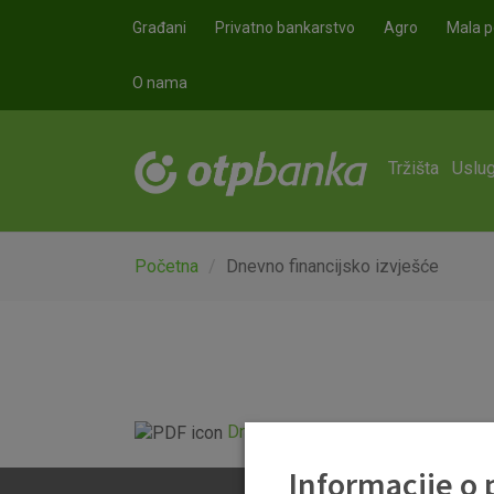
Skoči na glavni sadržaj
Građani
Privatno bankarstvo
Agro
Mala p
O nama
Tržišta
Uslug
Početna
Dnevno financijsko izvješće
Dnevno financijsko izvješće.pdf
Informacije o