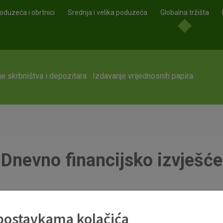
oduzeća i obrtnici
Srednja i velika poduzeća
Globalna tržišta
e skrbništva i depozitara
Izdavanje vrijednosnih papira
Dnevno financijsko izvješće
 postavkama kolačića