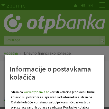
Skoči na glavni sadržaj
☰
Izbornik
HR
EN
Građani
Privatno bankarstvo
Agro
Mala poduzeća i obrtnici
Početna
Dnevno financijsko izvješće
Srednja i velika poduzeća
Informacije o postavkama
Dnevno financijsko
kolačića
Globalna tržišta
izvješće
Faktoring
Stranica
www.otpbanka.hr
koristi kolačiće (cookies). Nužni
kolačići su potrebni za ispravan rad internetske stranice.
Dnevno financijsko izvješće.pdf
O nama
Ostale kolačiće koristimo za bolje korisničko iskustvo i
prikaz relevantnih oglasa i sadržaja. Postavke kolačića