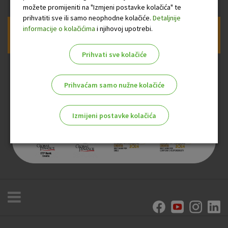
možete promijeniti na "Izmjeni postavke kolačića" te
prihvatiti sve ili samo neophodne kolačiće.
Detaljnije
informacije o kolačićima
i njihovoj upotrebi.
Prijava na newsletter OTP banke
Prihvati sve kolačiće
Prihvaćam samo nužne kolačiće
Izmijeni postavke kolačića
Odaberite najbolju opciju za vas!
Marketinški kolačići
Analitički kolačići
Nužni kolačići