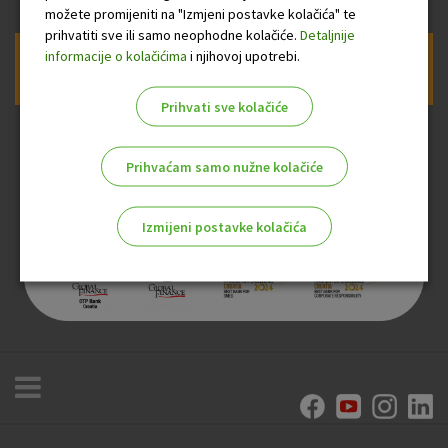
možete promijeniti na "Izmjeni postavke kolačića" te
prihvatiti sve ili samo neophodne kolačiće.
Detaljnije
informacije o kolačićima
i njihovoj upotrebi.
Prijava na newsletter OTP banke
Prihvati sve kolačiće
Prihvaćam samo nužne kolačiće
Izmijeni postavke kolačića
Odaberite najbolju opciju za vas!
Marketinški kolačići
Analitički kolačići
Nužni kolačići