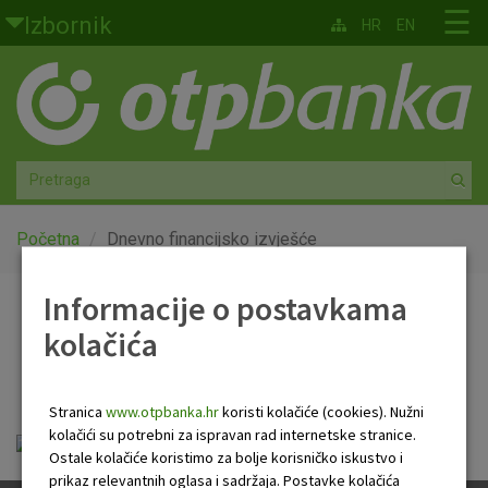
Skoči na glavni sadržaj
☰
Izbornik
HR
EN
Građani
Privatno bankarstvo
Agro
Mala poduzeća i obrtnici
Početna
Dnevno financijsko izvješće
Srednja i velika poduzeća
Informacije o postavkama
Dnevno financijsko
kolačića
Globalna tržišta
izvješće
Faktoring
Stranica
www.otpbanka.hr
koristi kolačiće (cookies). Nužni
kolačići su potrebni za ispravan rad internetske stranice.
Dnevno financijsko izvješće.pdf
O nama
Ostale kolačiće koristimo za bolje korisničko iskustvo i
prikaz relevantnih oglasa i sadržaja. Postavke kolačića