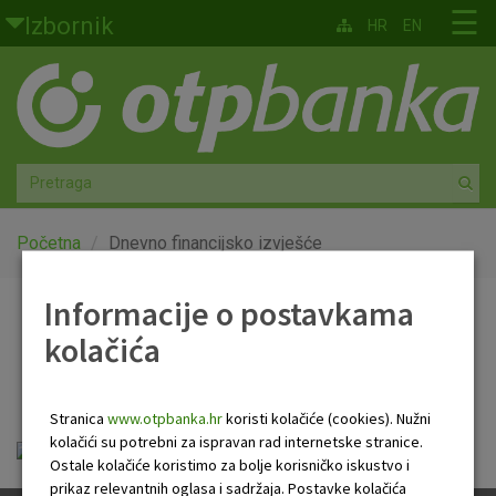
Skoči na glavni sadržaj
☰
Izbornik
HR
EN
Građani
Privatno bankarstvo
Agro
Mala poduzeća i obrtnici
Početna
Dnevno financijsko izvješće
Srednja i velika poduzeća
Informacije o postavkama
Dnevno financijsko
kolačića
Globalna tržišta
izvješće
Faktoring
Stranica
www.otpbanka.hr
koristi kolačiće (cookies). Nužni
kolačići su potrebni za ispravan rad internetske stranice.
Dnevno financijsko izvješće.pdf
O nama
Ostale kolačiće koristimo za bolje korisničko iskustvo i
prikaz relevantnih oglasa i sadržaja. Postavke kolačića