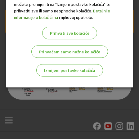
možete promijeniti na "Izmjeni postavke kolačića" te
prihvatiti sve ili samo neophodne kolačiće.
Detaljnije
informacije o kolačićima
i njihovoj upotrebi.
Prijava na newsletter OTP banke
Prihvati sve kolačiće
Prihvaćam samo nužne kolačiće
Izmijeni postavke kolačića
Odaberite najbolju opciju za vas!
Marketinški kolačići
Analitički kolačići
Nužni kolačići