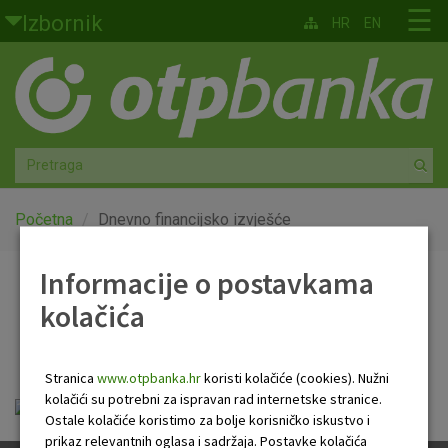
Skoči na glavni sadržaj
☰
Izbornik
HR
EN
Građani
Privatno bankarstvo
Agro
Mala poduzeća i obrtnici
Početna
Dnevno financijsko izvješće
Srednja i velika poduzeća
Informacije o postavkama
Dnevno financijsko
kolačića
Globalna tržišta
izvješće
Faktoring
Stranica
www.otpbanka.hr
koristi kolačiće (cookies). Nužni
kolačići su potrebni za ispravan rad internetske stranice.
Dnevno financijsko izvješće.pdf
O nama
Ostale kolačiće koristimo za bolje korisničko iskustvo i
prikaz relevantnih oglasa i sadržaja. Postavke kolačića