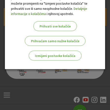
možete promijeniti na "Izmjeni postavke kolačića" te
prihvatiti sve ili samo neophodne kolačiće.
Detaljnije
informacije o kolačićima
i njihovoj upotrebi.
Prijava na newsletter OTP banke
Prihvati sve kolačiće
Prihvaćam samo nužne kolačiće
Izmijeni postavke kolačića
Odaberite najbolju opciju za vas!
Marketinški kolačići
Analitički kolačići
Nužni kolačići