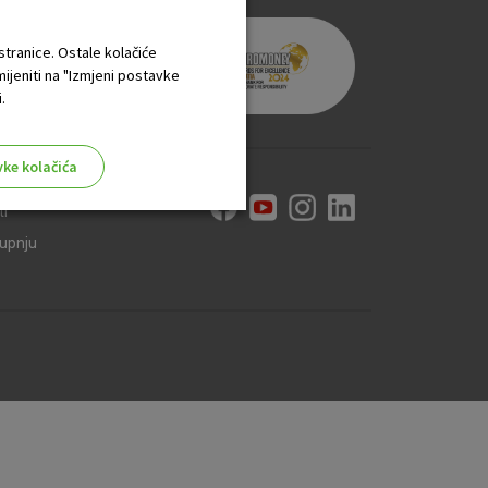
 stranice. Ostale kolačiće
mijeniti na "Izmjeni postavke
.
vke kolačića
ti
kupnju
aktivni
ske stranice i ne mogu se
tavljaju kao odgovor na vaše
što su postavke kolačića. Svoj
iće ili pošalje upozorenje o
 raditi. Ti kolačići ne
 identificirati.