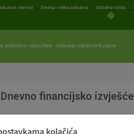
oduzeća i obrtnici
Srednja i velika poduzeća
Globalna tržišta
e skrbništva i depozitara
Izdavanje vrijednosnih papira
Dnevno financijsko izvješće
 postavkama kolačića