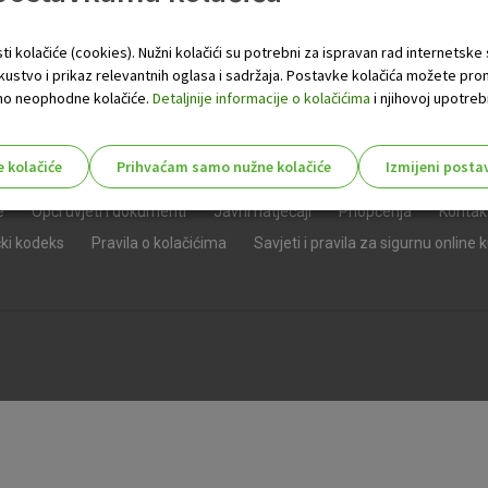
ti kolačiće (cookies). Nužni kolačići su potrebni za ispravan rad internetske
skustvo i prikaz relevantnih oglasa i sadržaja. Postavke kolačića možete pro
 samo neophodne kolačiće.
Detaljnije informacije o kolačićima
i njihovoj upotrebi
e kolačiće
Prihvaćam samo nužne kolačiće
Izmijeni posta
s!
e
Opći uvjeti i dokumenti
Javni natječaji
Priopćenja
Kontak
čki kodeks
Pravila o kolačićima
Savjeti i pravila za sigurnu online 
Nužni (tehnički) kolačići - uvijek 
Nužni
kolačići
Ovi kolačići nužni su za funkcioniranje internet
isključiti u našim sustavima. Uobičajeno se pos
radnje koje uključuju zahtjev za uslugama, kao 
preglednik možete postaviti da blokira te kolač
njima, ali u tom slučaju neki dijelovi stranice neće
pohranjuju nikakve informacije koje bi vas mogle