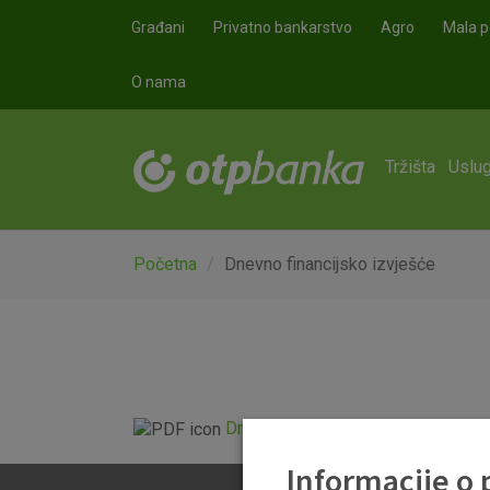
Skoči na glavni sadržaj
Građani
Privatno bankarstvo
Agro
Mala p
O nama
Tržišta
Uslug
Početna
Dnevno financijsko izvješće
Dnevno financijsko izvješće.pdf
Informacije o