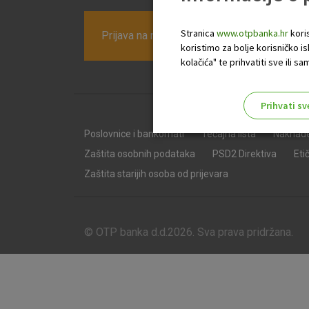
Stranica
www.otpbanka.hr
koris
Prijava na newsletter OTP banke
koristimo za bolje korisničko i
kolačića" te prihvatiti sve ili
Prihvati sv
Odaberite najbolju opciju za va
Poslovnice i bankomati
Tečajna lista
Naknad
Zaštita osobnih podataka
PSD2 Direktiva
Eti
Zaštita starijih osoba od prijevara
© OTP banka d.d.2026. Sva prava pridržana.