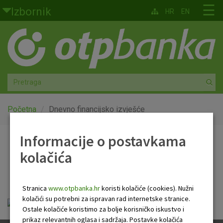
Skoči na glavni sadržaj
☰
Izbornik
HR
EN
Građani
Privatno bankarstvo
Agro
Mala poduzeća i obrtnici
Početna
Dnevno financijsko izvješće
Srednja i velika poduzeća
Informacije o postavkama
Dnevno financijsko
kolačića
Globalna tržišta
izvješće
Faktoring
Stranica
www.otpbanka.hr
koristi kolačiće (cookies). Nužni
kolačići su potrebni za ispravan rad internetske stranice.
Dnevno financijsko izvješće.pdf
O nama
Ostale kolačiće koristimo za bolje korisničko iskustvo i
prikaz relevantnih oglasa i sadržaja. Postavke kolačića