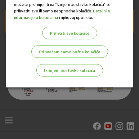
možete promijeniti na "Izmjeni postavke kolačića" te
prihvatiti sve ili samo neophodne kolačiće.
Detaljnije
informacije o kolačićima
i njihovoj upotrebi.
Prijava na newsletter OTP banke
Prihvati sve kolačiće
Prihvaćam samo nužne kolačiće
Izmijeni postavke kolačića
Odaberite najbolju opciju za vas!
Marketinški kolačići
Analitički kolačići
Nužni kolačići