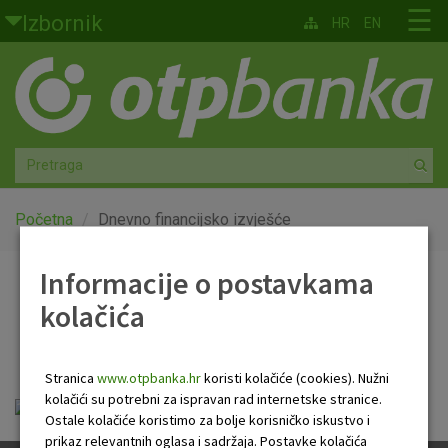
Skoči na glavni sadržaj
☰
Izbornik
HR
EN
Građani
Privatno bankarstvo
Agro
Mala poduzeća i obrtnici
Početna
Dnevno financijsko izvješće
Srednja i velika poduzeća
Informacije o postavkama
Dnevno financijsko
kolačića
Globalna tržišta
izvješće
Faktoring
Stranica
www.otpbanka.hr
koristi kolačiće (cookies). Nužni
kolačići su potrebni za ispravan rad internetske stranice.
Dnevno financijsko izvješće.pdf
O nama
Ostale kolačiće koristimo za bolje korisničko iskustvo i
prikaz relevantnih oglasa i sadržaja. Postavke kolačića