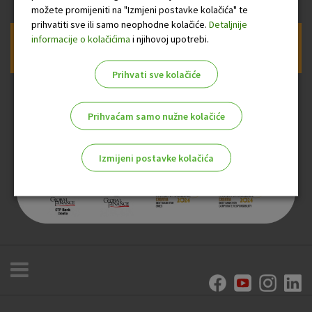
možete promijeniti na "Izmjeni postavke kolačića" te
prihvatiti sve ili samo neophodne kolačiće.
Detaljnije
informacije o kolačićima
i njihovoj upotrebi.
Prijava na newsletter OTP banke
Prihvati sve kolačiće
Prihvaćam samo nužne kolačiće
Izmijeni postavke kolačića
Odaberite najbolju opciju za vas!
Marketinški kolačići
Analitički kolačići
Nužni kolačići