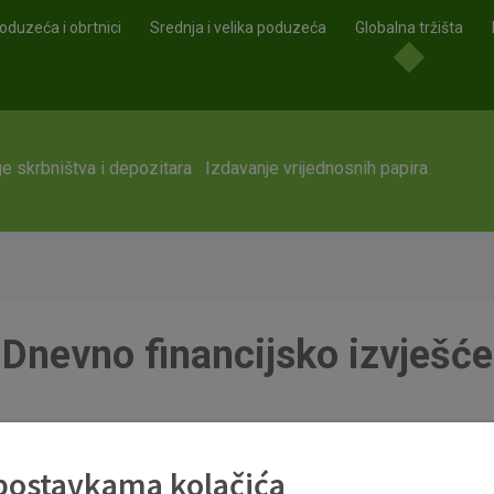
oduzeća i obrtnici
Srednja i velika poduzeća
Globalna tržišta
e skrbništva i depozitara
Izdavanje vrijednosnih papira
Dnevno financijsko izvješće
 postavkama kolačića