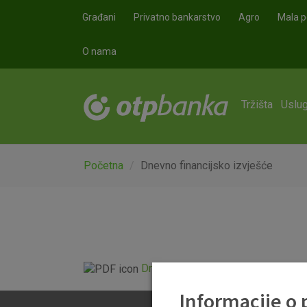
Skoči na glavni sadržaj
Građani
Privatno bankarstvo
Agro
Mala p
O nama
Tržišta
Uslug
Početna
Dnevno financijsko izvješće
Dnevno financijsko izvješće.pdf
Informacije o