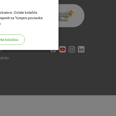
 stranice. Ostale kolačiće
mijeniti na "Izmjeni postavke
.
vke kolačića
ti
kupnju
aktivni
ske stranice i ne mogu se
tavljaju kao odgovor na vaše
što su postavke kolačića. Svoj
iće ili pošalje upozorenje o
 raditi. Ti kolačići ne
 identificirati.