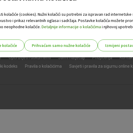
ti kolačiće (cookies). Nužni kolačići su potrebni za ispravan rad internetske
skustvo i prikaz relevantnih oglasa i sadržaja. Postavke kolačića možete pro
 samo neophodne kolačiće.
Detaljnije informacije o kolačićima
i njihovoj upotrebi
e kolačiće
Prihvaćam samo nužne kolačiće
Izmijeni posta
s!
e
Opći uvjeti i dokumenti
Javni natječaji
Priopćenja
Kontak
čki kodeks
Pravila o kolačićima
Savjeti i pravila za sigurnu online 
Nužni (tehnički) kolačići - uvijek 
Nužni
kolačići
Ovi kolačići nužni su za funkcioniranje internet
isključiti u našim sustavima. Uobičajeno se pos
radnje koje uključuju zahtjev za uslugama, kao 
preglednik možete postaviti da blokira te kolač
njima, ali u tom slučaju neki dijelovi stranice neće
pohranjuju nikakve informacije koje bi vas mogle