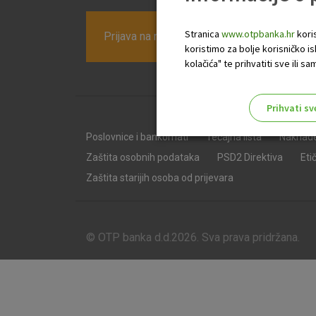
Stranica
www.otpbanka.hr
koris
Prijava na newsletter OTP banke
koristimo za bolje korisničko i
kolačića" te prihvatiti sve ili
Prihvati sv
Odaberite najbolju opciju za va
Poslovnice i bankomati
Tečajna lista
Naknad
Zaštita osobnih podataka
PSD2 Direktiva
Eti
Zaštita starijih osoba od prijevara
© OTP banka d.d.2026. Sva prava pridržana.