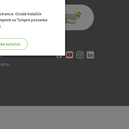
 stranice. Ostale kolačiće
mijeniti na "Izmjeni postavke
.
vke kolačića
ti
kupnju
aktivni
ske stranice i ne mogu se
tavljaju kao odgovor na vaše
što su postavke kolačića. Svoj
iće ili pošalje upozorenje o
 raditi. Ti kolačići ne
 identificirati.