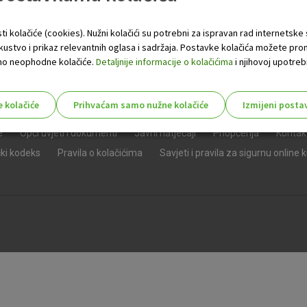
ti kolačiće (cookies). Nužni kolačići su potrebni za ispravan rad internetske
skustvo i prikaz relevantnih oglasa i sadržaja. Postavke kolačića možete pro
 samo neophodne kolačiće.
Detaljnije informacije o kolačićima
i njihovoj upotrebi
e kolačiće
Prihvaćam samo nužne kolačiće
Izmijeni posta
s!
e
Opći uvjeti i dokumenti
Javni natječaji
Priopćenja
Kontak
čki kodeks
Pravila o kolačićima
Savjeti i pravila za sigurnu online 
Nužni (tehnički) kolačići - uvijek 
Nužni
kolačići
Ovi kolačići nužni su za funkcioniranje internet
isključiti u našim sustavima. Uobičajeno se pos
radnje koje uključuju zahtjev za uslugama, kao 
preglednik možete postaviti da blokira te kolač
njima, ali u tom slučaju neki dijelovi stranice neće
pohranjuju nikakve informacije koje bi vas mogle