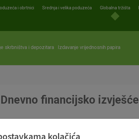
oduzeća i obrtnici
Srednja i velika poduzeća
Globalna tržišta
e skrbništva i depozitara
Izdavanje vrijednosnih papira
Dnevno financijsko izvješće
 postavkama kolačića