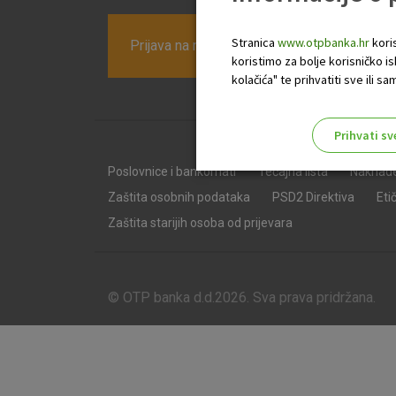
Stranica
www.otpbanka.hr
koris
Prijava na newsletter OTP banke
koristimo za bolje korisničko i
kolačića" te prihvatiti sve ili
Prihvati sv
Odaberite najbolju opciju za va
Poslovnice i bankomati
Tečajna lista
Naknad
Zaštita osobnih podataka
PSD2 Direktiva
Eti
Zaštita starijih osoba od prijevara
© OTP banka d.d.2026. Sva prava pridržana.