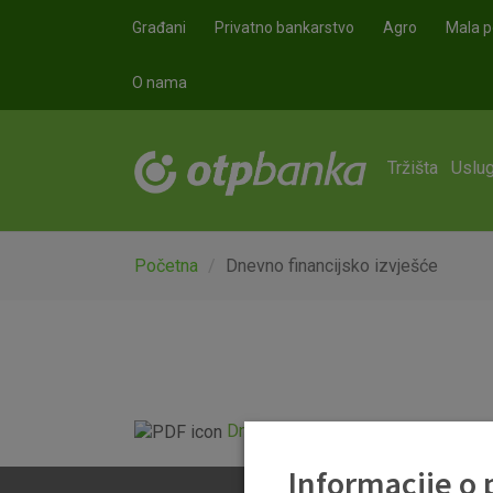
Skoči na glavni sadržaj
Građani
Privatno bankarstvo
Agro
Mala p
O nama
Tržišta
Uslug
Početna
Dnevno financijsko izvješće
Dnevno financijsko izvješće.pdf
Informacije o