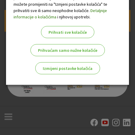
možete promijeniti na "Izmjeni postavke kolačića" te
prihvatiti sve ili samo neophodne kolačiće.
Detaljnije
informacije o kolačićima
i njihovoj upotrebi.
Prijava na newsletter OTP banke
Prihvati sve kolačiće
Prihvaćam samo nužne kolačiće
Izmijeni postavke kolačića
Odaberite najbolju opciju za vas!
Marketinški kolačići
Analitički kolačići
Nužni kolačići