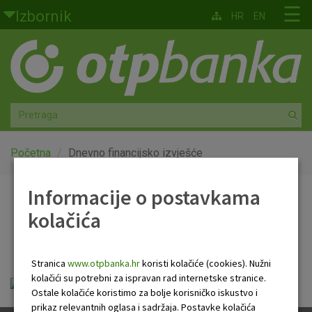
Skoči na glavni sadržaj
☰
Izbornik
HR
EN
Građani
Privatno bankarstvo
Agro
Mala poduzeća i obrtnici
Početna
Dnevno financijsko izvješće
Srednja i velika poduzeća
Informacije o postavkama
Dnevno financijsko
kolačića
Globalna tržišta
izvješće
Faktoring
Stranica
www.otpbanka.hr
koristi kolačiće (cookies). Nužni
kolačići su potrebni za ispravan rad internetske stranice.
Dnevno financijsko izvješće.pdf
O nama
Ostale kolačiće koristimo za bolje korisničko iskustvo i
prikaz relevantnih oglasa i sadržaja. Postavke kolačića