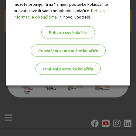
možete promijeniti na "Izmjeni postavke kolačića" te
prihvatiti sve ili samo neophodne kolačiće.
Detaljnije
informacije o kolačićima
i njihovoj upotrebi.
Prijava na newsletter OTP banke
Prihvati sve kolačiće
Prihvaćam samo nužne kolačiće
Izmijeni postavke kolačića
Odaberite najbolju opciju za vas!
Marketinški kolačići
Analitički kolačići
Nužni kolačići