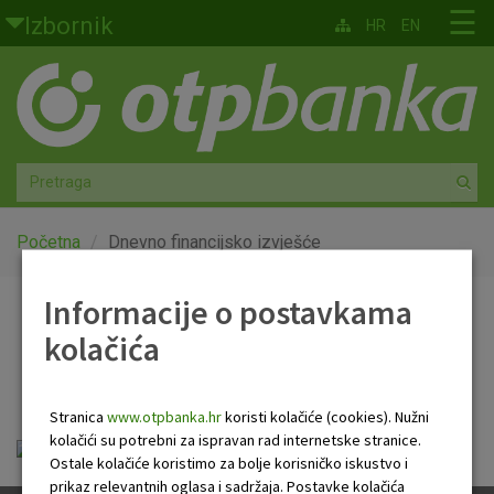
Skoči na glavni sadržaj
☰
Izbornik
HR
EN
Građani
Privatno bankarstvo
Agro
Mala poduzeća i obrtnici
Početna
Dnevno financijsko izvješće
Srednja i velika poduzeća
Informacije o postavkama
Dnevno financijsko
kolačića
Globalna tržišta
izvješće
Faktoring
Stranica
www.otpbanka.hr
koristi kolačiće (cookies). Nužni
kolačići su potrebni za ispravan rad internetske stranice.
Dnevno financijsko izvješće.pdf
O nama
Ostale kolačiće koristimo za bolje korisničko iskustvo i
prikaz relevantnih oglasa i sadržaja. Postavke kolačića