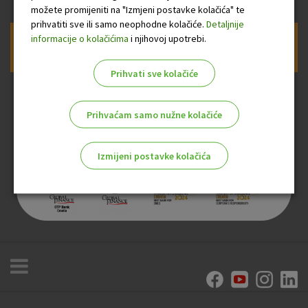
možete promijeniti na "Izmjeni postavke kolačića" te
prihvatiti sve ili samo neophodne kolačiće.
Detaljnije
informacije o kolačićima
i njihovoj upotrebi.
Prijava na newsletter OTP banke
Prihvati sve kolačiće
Prihvaćam samo nužne kolačiće
Izmijeni postavke kolačića
Odaberite najbolju opciju za vas!
Marketinški kolačići
Analitički kolačići
Nužni kolačići