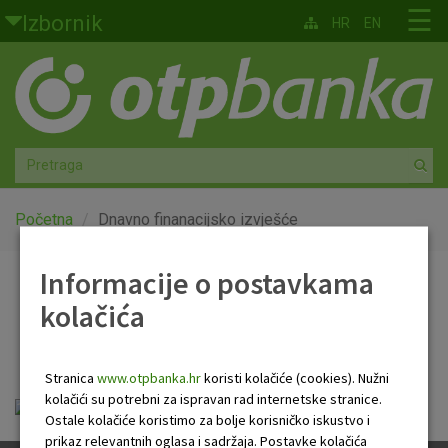
Skoči na glavni sadržaj
☰
Izbornik
HR
EN
Građani
Privatno bankarstvo
Agro
Mala poduzeća i obrtnici
Početna
Dnavno finanacijsko izvješće
Srednja i velika poduzeća
Informacije o postavkama
Dnavno finanacijsko
kolačića
Globalna tržišta
izvješće
Faktoring
Stranica
www.otpbanka.hr
koristi kolačiće (cookies). Nužni
kolačići su potrebni za ispravan rad internetske stranice.
Dnevno financijsko izvješće.pdf
O nama
Ostale kolačiće koristimo za bolje korisničko iskustvo i
prikaz relevantnih oglasa i sadržaja. Postavke kolačića