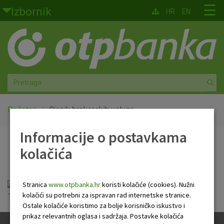
Skoči na glavni sadržaj
☰
Izbornik
HR
EN
Građani
Privatno bankarstvo
Agro
Mala poduzeća i obrtnici
Početna
Cjenik brokerskih usluga
Informacije o postavkama
Srednja i velika poduzeća
Cjenik brokerskih usluga
kolačića
Globalna tržišta
Faktoring
Stranica
www.otpbanka.hr
koristi kolačiće (cookies). Nužni
Cjenik brokerskih usluga (u primjeni od
kolačići su potrebni za ispravan rad internetske stranice.
14.07.2025.).pdf
Ostale kolačiće koristimo za bolje korisničko iskustvo i
O nama
prikaz relevantnih oglasa i sadržaja. Postavke kolačića