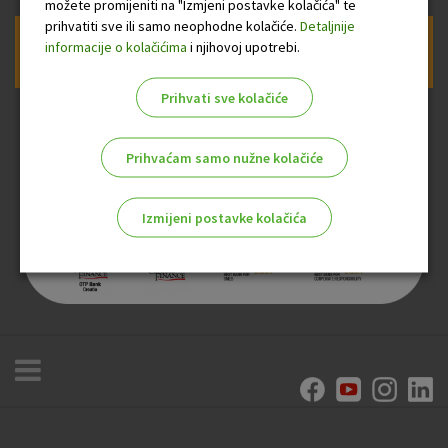
možete promijeniti na "Izmjeni postavke kolačića" te
prihvatiti sve ili samo neophodne kolačiće.
Detaljnije
informacije o kolačićima
i njihovoj upotrebi.
Prijava na newsletter OTP banke
Prihvati sve kolačiće
Prihvaćam samo nužne kolačiće
Izmijeni postavke kolačića
Odaberite najbolju opciju za vas!
Marketinški kolačići
Analitički kolačići
Nužni kolačići