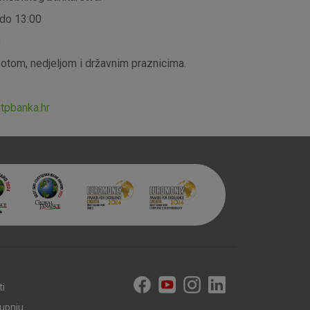
 do 13:00
0
aktivni
ubotom, nedjeljom i državnim praznicima.
ske stranice i ne mogu se
tavljaju kao odgovor na vaše
što su postavke kolačića. Svoj
pbanka.hr
iće ili pošalje upozorenje o
 raditi. Ti kolačići ne
 identificirati.
ti
kupnju