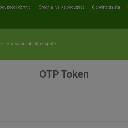
oduzeća i obrtnici
Srednja i velika poduzeća
Globalna tržišta
te
Poslovni subjekti - upute
OTP Token