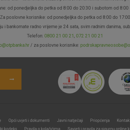
ne: od ponedjeljka do petka od 8:00 do 20:30 i subotom od 8:00
Za poslovne korisnike: od ponedjeljka do petka od 8:00 do 17:0
Nužni (tehnički) kolačići - uvijek 
Nužni
ciju i bankomate radno vrijeme je 24 sata, svim radnim danima, s
kolačići
Ovi kolačići nužni su za funkcioniranje internet
Telefon:
0800 21 00 21
,
072 21 00 21
isključiti u našim sustavima. Uobičajeno se pos
radnje koje uključuju zahtjev za uslugama, kao 
fo@otpbanka.hr
/ za poslovne korisnike:
podrskapravneosobe@ot
preglednik možete postaviti da blokira te kolač
njima, ali u tom slučaju neki dijelovi stranice neće
pohranjuju nikakve informacije koje bi vas mogle
Analitički
Detaljnije informacije o kolačićima
kolačići
e
Opći uvjeti i dokumenti
Javni natječaji
Priopćenja
Kontak
Marketinški
kolačići
čki kodeks
Pravila o kolačićima
Savjeti i pravila za sigurnu online 