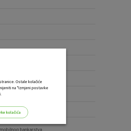
 stranice. Ostale kolačiće
mijeniti na "Izmjeni postavke
.
vke kolačića
 mobilnog bankarstva.