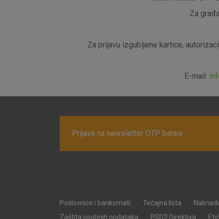
Za građa
Za prijavu izgubljene kartice, autoriza
E-mail:
in
Prijava na newsletter OTP banke
Poslovnice i bankomati
Tečajna lista
Naknad
Zaštita osobnih podataka
PSD2 Direktiva
Eti