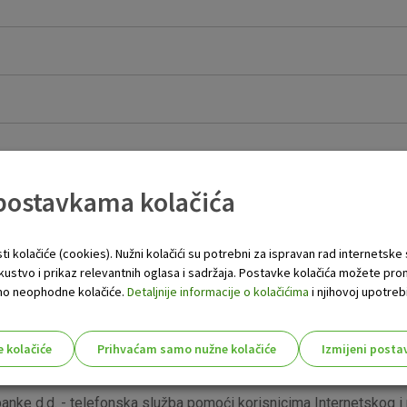
 postavkama kolačića
ti kolačiće (cookies). Nužni kolačići su potrebni za ispravan rad internetske
skustvo i prikaz relevantnih oglasa i sadržaja. Postavke kolačića možete pro
 samo neophodne kolačiće.
Detaljnije informacije o kolačićima
i njihovoj upotrebi
e kolačiće
Prihvaćam samo nužne kolačiće
Izmijeni posta
s!
anke d.d. - telefonska služba pomoći korisnicima Internetskog i