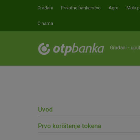
Skoči na glavni sadržaj
Građani
Privatno bankarstvo
Agro
Mala p
O nama
Građani - upu
Uvod
Prvo korištenje tokena