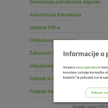
Generiranje jednokratne zaporke
Autorizacija transakcija
Izmjena PIN-a
Otključavanje tokena
Informacije o
Zaboravili ste PIN?
Isključivanje tokena
Stranica
www.otpbanka.hr
koris
koristimo za bolje korisničko i
kolačića" te prihvatiti sve ili
Gubitak ili krađa tokena
Trajanje baterije
Prihvati sv
Odaberite najbolju opciju za va
Kontakt centar OTP b