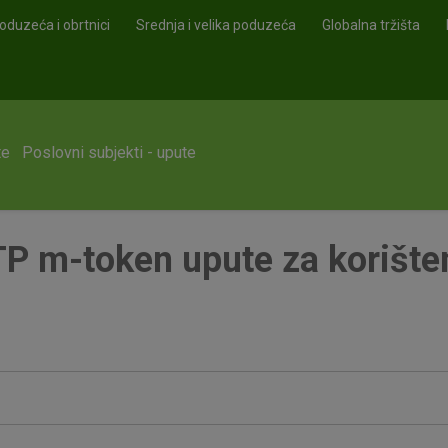
oduzeća i obrtnici
Srednja i velika poduzeća
Globalna tržišta
te
Poslovni subjekti - upute
P m-token upute za korište