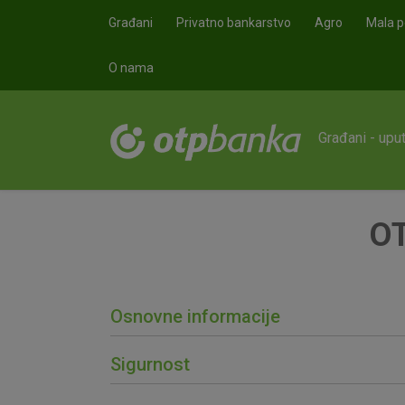
Skoči na glavni sadržaj
Građani
Privatno bankarstvo
Agro
Mala p
O nama
Građani - upu
OT
Osnovne informacije
Sigurnost