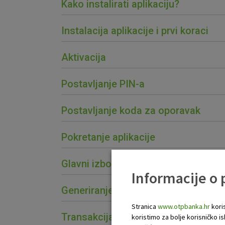
Kako instalirati aplikaciju?
Instalacija aplikacije i prvi koraci
Aktivacija
Postavljanje PIN-a
Postavljanje koda za oporavak
Pokretanje aplikacije
Glavni izbornik
Informacije o
Generiranje jednokratne zaporke –
Stranica
www.otpbanka.hr
koris
Transakcija „MAC KOD (APPLI2)“
koristimo za bolje korisničko i