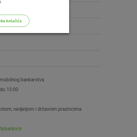
.
vke kolačića
aktivni
ske stranice i ne mogu se
tavljaju kao odgovor na vaše
 mobilnog bankarstva.
što su postavke kolačića. Svoj
 do 13:00
iće ili pošalje upozorenje o
 raditi. Ti kolačići ne
0
 identificirati.
ubotom, nedjeljom i državnim praznicima.
pbanka.hr