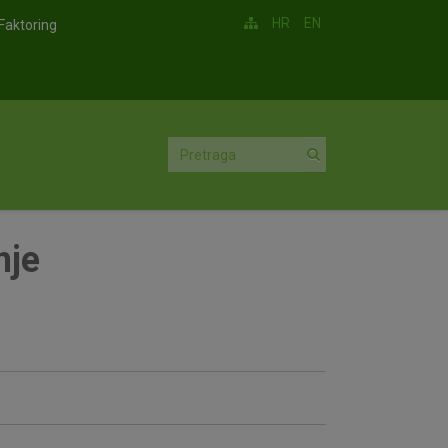
HR
EN
Faktoring
nje