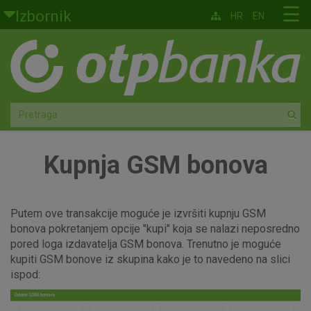
Skoči na glavni sadržaj
☰
Izbornik
HR
EN
Građani
Privatno bankarstvo
Agro
Mala poduzeća i obrtnici
Kupnja GSM bonova
Srednja i velika poduzeća
Putem ove transakcije moguće je izvršiti kupnju GSM
Globalna tržišta
bonova pokretanjem opcije "kupi" koja se nalazi neposredno
pored loga izdavatelja GSM bonova. Trenutno je moguće
Faktoring
kupiti GSM bonove iz skupina kako je to navedeno na slici
ispod:
O nama