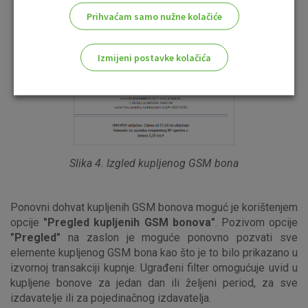
Prihvaćam samo nužne kolačiće
Izmijeni postavke kolačića
Odaberite najbolju opciju za vas!
Slika 4. Izgled kupljenog GSM bona
Marketinški kolačići
Analitički kolačići
Nužni kolačići
Ponovni dohvat kupljenih GSM bonova moguć je korištenjem
opcije
"Pregled kupljenih GSM bonova"
. Pozivom opcije
"Pregled"
na zaslon je moguće ponovno pozvati sve
elemente kupljenog GSM bona kao što je to bilo prikazano u
Prihvaćam upotrebu navedenih kolačića
izvornoj transakciji kupnje. Ugrađeni filter omogućuje uvid u
kupljene bonove za jedan dan ili željeni period, za sve
izdavatelje ili za pojedinačnog izdavatelja.
Nužni (tehnički) kolačići - uvijek aktivni