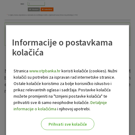
Informacije o postavkama
kolačića
Slika 3. Izgled zaslona autorizacije kupnje GSM bona
Stranica
www.otpbanka.hr
koristi kolačiće (cookies). Nužni
Neposredno nakon autorizacije transakcije kupnje GSM
kolačići su potrebni za ispravan rad internetske stranice.
bona, na zaslonu se prikazuje GSM bon sa svim potrebnim
Ostale kolačiće koristimo za bolje korisničko iskustvo i
elementima i uputama za način nadoplate. Kupljeni bon se
prikaz relevantnih oglasa i sadržaja. Postavke kolačića
može ispisati po želji.
možete promijeniti na "Izmjeni postavke kolačića" te
prihvatiti sve ili samo neophodne kolačiće.
Detaljnije
informacije o kolačićima
i njihovoj upotrebi.
Prihvati sve kolačiće