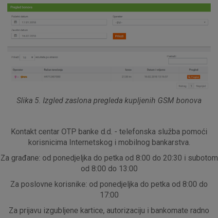
Ovi kolačići nužni su za funkcioniranje internetske stranice i
ne mogu se isključiti u našim sustavima. Uobičajeno se
postavljaju kao odgovor na vaše radnje koje uključuju zahtjev
za uslugama, kao što su postavke kolačića. Svoj preglednik
možete postaviti da blokira te kolačiće ili pošalje upozorenje
o njima, ali u tom slučaju neki dijelovi stranice neće raditi. Ti
kolačići ne pohranjuju nikakve informacije koje bi vas mogle
identificirati.
Slika 5. Izgled zaslona pregleda kupljenih GSM bonova
Detaljnije informacije o kolačićima
Kontakt centar OTP banke d.d. - telefonska služba pomoći
korisnicima Internetskog i mobilnog bankarstva.
Za građane: od ponedjeljka do petka od 8:00 do 20:30 i subotom
od 8:00 do 13:00
Za poslovne korisnike: od ponedjeljka do petka od 8:00 do
17:00
Za prijavu izgubljene kartice, autorizaciju i bankomate radno