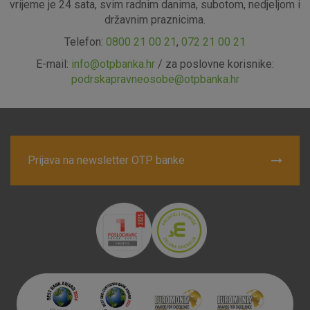
vrijeme je 24 sata, svim radnim danima, subotom, nedjeljom i
državnim praznicima.
Telefon:
0800 21 00 21
,
072 21 00 21
E-mail:
info@otpbanka.hr
/ za poslovne korisnike:
podrskapravneosobe@otpbanka.hr
Prijava na newsletter OTP banke