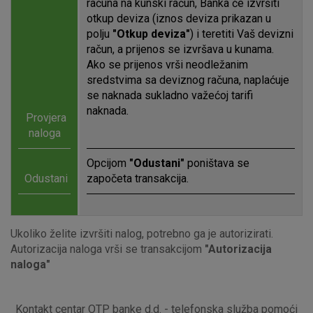
računa na kunski račun, Banka će izvršiti
Prihvaćam upotrebu navedenih kolačića
otkup deviza (iznos deviza prikazan u
polju
"Otkup deviza"
) i teretiti Vaš devizni
račun, a prijenos se izvršava u kunama.
Nužni (tehnički) kolačići - uvijek aktivni
Ako se prijenos vrši neodležanim
sredstvima sa deviznog računa, naplaćuje
Ovi kolačići nužni su za funkcioniranje internetske stranice i
ne mogu se isključiti u našim sustavima. Uobičajeno se
se naknada sukladno važećoj tarifi
postavljaju kao odgovor na vaše radnje koje uključuju zahtjev
naknada.
Provjera
za uslugama, kao što su postavke kolačića. Svoj preglednik
naloga
možete postaviti da blokira te kolačiće ili pošalje upozorenje
o njima, ali u tom slučaju neki dijelovi stranice neće raditi. Ti
Opcijom
"Odustani"
poništava se
kolačići ne pohranjuju nikakve informacije koje bi vas mogle
Odustani
započeta transakcija.
identificirati.
Detaljnije informacije o kolačićima
Ukoliko želite izvršiti nalog, potrebno ga je autorizirati.
Autorizacija naloga vrši se transakcijom
"Autorizacija
naloga"
Kontakt centar OTP banke d.d. - telefonska služba pomoći