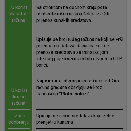
U korist
Sa strelicom na desnom kraju polja
vlastitog
odaberite račun na koji želite izvršiti
računa
prijenos kunskih sredstava.
Upisuje se broj tuđeg računa na koji se vrši
prijenos sredstava. Račun na koji se
prenose sredstava sa transakcijom
internog prijenosa mora biti otvoren u OTP
banci.
Napomena:
Interni prijenosi u korist žiro-
računa građana obavljaju se kroz
U korist
transakciju
"Platni nalozi"
.
drugog
računa
Iznos
Upisuje se iznos sredstava koje želite
odobrenja
prenijeti u kunama.