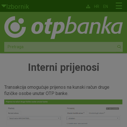
Skoči na glavni sadržaj
☰
Izbornik
HR
EN
Građani
Privatno bankarstvo
Agro
Mala poduzeća i obrtnici
Interni prijenosi
Srednja i velika poduzeća
Transakcija omogućuje prijenos na kunski račun druge
Globalna tržišta
fizičke osobe unutar OTP banke.
Faktoring
O nama