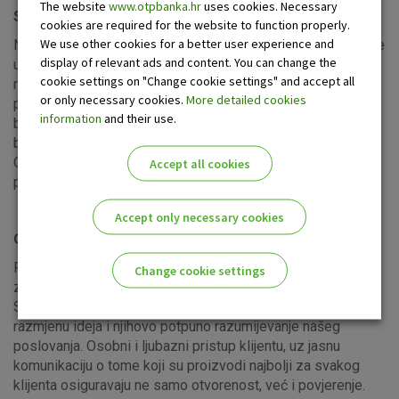
The website
www.otpbanka.hr
uses cookies. Necessary
Sigurnost
cookies are required for the website to function properly.
We use other cookies for a better user experience and
Naši zaposlenici uživaju osobnu sigurnost i imaju povjerenje
display of relevant ads and content. You can change the
u predanost banke da ulaže u razvoj sigurnosti. Ulažemo u
cookie settings on "Change cookie settings" and accept all
razvoj sigurnosti i poštujemo standarde kojima ostvarujemo
or only necessary cookies.
More detailed cookies
povjerenje vlasnika u naše dobro upravljanje imovinom
information
and their use.
banke. Sigurnost klijenata i njihovih uloga je načelo kojim se
bezuvjetno vodimo u poslovanju te organizaciji banke.
Osiguravamo stalni izvor prihoda zajednicama i time
Accept all cookies
povećavamo njihovu materijalnu i društvenu sigurnost.
Accept only necessary cookies
Otvorenost
Razvijamo kulturu dijaloga i poštujemo mišljenje svakog
Change cookie settings
zaposlenika. Komuniciramo otvoreno o svim pitanjima.
Stalnim dijalogom s našim vlasnicima nastojimo osigurati
Please enable the correct cookie settings for you!
razmjenu ideja i njihovo potpuno razumijevanje našeg
poslovanja. Osobni i ljubazni pristup klijentu, uz jasnu
komunikaciju o tome koji su proizvodi najbolji za svakog
klijenta osiguravaju ne samo otvorenost, već i povjerenje.