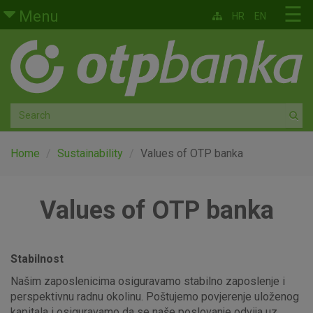
Skip to main content
☰
Menu
HR
EN
Retail
Private banking
Medium and small enterprises
Corporate banking
Home
Sustainability
Values of OTP banka
Global markets
Values of OTP banka
Factoring
About us
Stabilnost
Našim zaposlenicima osiguravamo stabilno zaposlenje i
perspektivnu radnu okolinu. Poštujemo povjerenje uloženog
kapitala i osiguravamo da se naše poslovanje odvija uz