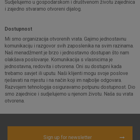
Sudjelujemo u gospodarskom i društvenom životu zajednica
i zajedno stvaramo otvoreni dijalog.
Advertising
Analytical
Essential
cookies
cookies
cookies
Dostupnost
Mi smo organizacija otvorenih vrata. Gajimo jednostavnu
komunikaciju i razgovor svih zaposlenika na svim razinama.
I agree to the use of the above cookie settings
Naš menadžment je brzo i jednostavno dostupan što nam
olakšava poslovanje. Komunikacija s vlasnicima je
jednostavna, redovita i otvorena. Oni su dostupni kada
Essential cookies
trebamo savjet ili uputu. Naši klijenti mogu svoje poslove
rješavati na mjestu i na način koji im najbolje odgovara.
These cookies guarantee the proper functioning of the
Razvojem tehnologija osiguravamo potpunu dostupnost. Dio
website, enhance the user experience and collect
smo zajednice i sudjelujemo u njenom životu. Naša su vrata
information about the use of the website without identifying
otvorena.
visitors.
More detailed cookies information
Sign up for newsletter