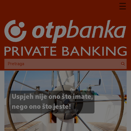
Skoči na glavni sadržaj
☰
Uspjeh nije ono što imate,
nego ono što jeste!