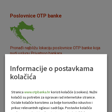
Poslovnice OTP banke
Pronađi najbližu lokaciju poslovnice OTP banke koja
nudi uslugu Privatnog bankara.
Informacije o postavkama
kolačića
Tečajna lista i kalkulator
Valuta
Kupovni
Prodajni
Stranica
www.otpbanka.hr
koristi kolačiće (cookies). Nužni
kolačići su potrebni za ispravan rad internetske stranice.
CHF
0,970270
0,905835
Ostale kolačiće koristimo za bolje korisničko iskustvo i
prikaz relevantnih oglasa i sadržaja. Postavke kolačića
GBP
0,891228
0,831242