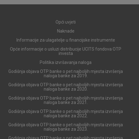
Prihvaćam upotrebu navedenih kolačića
Opći uvjeti
Naknade
Nužni (tehnički) kolačići - uvijek aktivni
Informacije za ulagatelje u financijske instrumente
Opće informacije o usluzi distribucije UCITS fondova OTP
Ovi kolačići nužni su za funkcioniranje internetske stranice i
investa
ne mogu se isključiti u našim sustavima. Uobičajeno se
Politika izvršavanja naloga
postavljaju kao odgovor na vaše radnje koje uključuju zahtjev
za uslugama, kao što su postavke kolačića. Svoj preglednik
Godišnja objava OTP banke o pet najboljih mjesta izvršenja
naloga banke za 2019.
možete postaviti da blokira te kolačiće ili pošalje upozorenje
o njima, ali u tom slučaju neki dijelovi stranice neće raditi. Ti
Godišnja objava OTP banke o pet najboljih mjesta izvršenja
kolačići ne pohranjuju nikakve informacije koje bi vas mogle
naloga banke za 2020.
identificirati.
Godišnja objava OTP banke o pet najboljih mjesta izvršenja
naloga banke za 2021.
Detaljnije informacije o kolačićima
Godišnja objava OTP banke o pet najboljih mjesta izvršenja
naloga banke za 2022.
Godišnja objava OTP banke o pet najboljih mjesta izvršenja
naloga banke za 2023.
Godišnja objava OTP banke o pet najboljih mjesta izvršenja