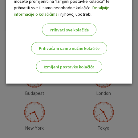
možete promijeniti na "Izmjeni postavke kolačića" te
prihvatiti sve ili samo neophodne kolačiće.
Detaljnije
USD
1,202240
1,121320
informacije o kolačićima
i njihovoj upotrebi.
Prihvati sve kolačiće
08
Kolovoz.
Prihvaćam samo nužne kolačiće
14:25:41
Zagreb
Izmijeni postavke kolačića
Odaberite najbolju opciju za vas!
Budapest
London
Marketinški kolačići
Analitički kolačići
Nužni kolačići
New York
Tokyo