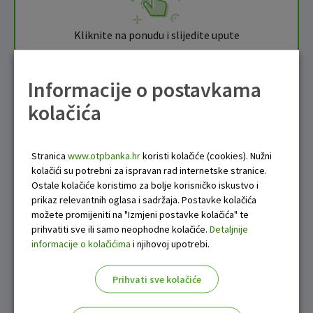
Kliknite na ponudu i slijedite upute
4
Informacije o postavkama
kolačića
Ispunite podatke i potvrdite - treba vam samo
osobna iskaznica
Stranica
www.otpbanka.hr
koristi kolačiće (cookies). Nužni
kolačići su potrebni za ispravan rad internetske stranice.
Ostale kolačiće koristimo za bolje korisničko iskustvo i
prikaz relevantnih oglasa i sadržaja. Postavke kolačića
možete promijeniti na "Izmjeni postavke kolačića" te
Ako zapnete, tu je naš Kontakt centar –
prihvatiti sve ili samo neophodne kolačiće.
Detaljnije
rado ćemo pomoći.
informacije o kolačićima
i njihovoj upotrebi.
Iznos i rok kredita prilagođavaju se
Prihvati sve kolačiće
individualnim potrebama i financijskim
mogućnostima svakog klijenta.