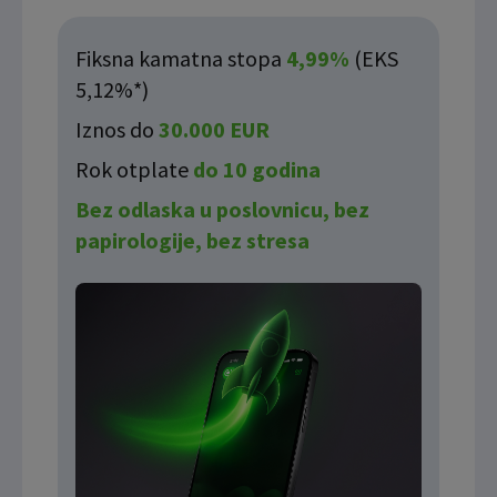
Fiksna kamatna stopa
4,99%
(EKS
5,12%*)
Iznos do
30.000 EUR
Rok otplate
do 10 godina
Bez odlaska u poslovnicu, bez
papirologije, bez stresa