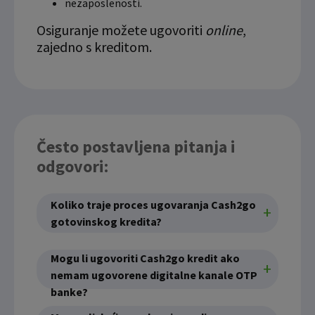
nezaposlenosti.
Ovi kolačići nužni su za funkcioniranje internetske stranice i
ne mogu se isključiti u našim sustavima. Uobičajeno se
Osiguranje možete ugovoriti
online
,
postavljaju kao odgovor na vaše radnje koje uključuju zahtjev
zajedno s kreditom.
za uslugama, kao što su postavke kolačića. Svoj preglednik
možete postaviti da blokira te kolačiće ili pošalje upozorenje
o njima, ali u tom slučaju neki dijelovi stranice neće raditi. Ti
kolačići ne pohranjuju nikakve informacije koje bi vas mogle
identificirati.
Često postavljena pitanja i
Detaljnije informacije o kolačićima
odgovori:
Koliko traje proces ugovaranja Cash2go
gotovinskog kredita?
Mogu li ugovoriti Cash2go kredit ako
nemam ugovorene digitalne kanale OTP
banke?