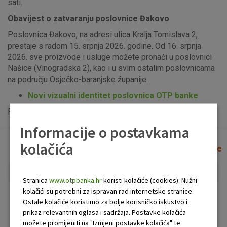
sati.
Obavijest o zatvaranju poslovnice Đakovo
Poslovnica Đakovo, na adresi ulica Kralja Tomislava 2,
prestaje s radom 15. srpnja 2026. godine. Od 16. srpnja
2026. sve proizvode i usluge možete pronaći u poslovnici
Našice (Vinogradska 2), kao i u svim ostalim poslovnicama
na području Osječko-baranjske županije.
Novi vizualni identitet poslovnica OTP banke
Popis uplatno-isplatnih bankomata možete vidjeti
ovdje
.
Informacije o postavkama
kolačića
Lista poslovnica i bankomata
Očisti filtere
Stranica
www.otpbanka.hr
koristi kolačiće (cookies). Nužni
kolačići su potrebni za ispravan rad internetske stranice.
Bankomat
Poslovnica
Ostale kolačiće koristimo za bolje korisničko iskustvo i
prikaz relevantnih oglasa i sadržaja. Postavke kolačića
možete promijeniti na "Izmjeni postavke kolačića" te