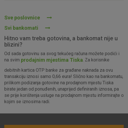
Prihvaćam upotrebu navedenih kolačića
Sve poslovnice
Svi bankomati
Nužni (tehnički) kolačići - uvijek aktivni
Hitno vam treba gotovina, a bankomat nije u
Ovi kolačići nužni su za funkcioniranje internetske stranice i
blizini?
ne mogu se isključiti u našim sustavima. Uobičajeno se
Od sada gotovinu sa svog tekućeg računa možete podići i
postavljaju kao odgovor na vaše radnje koje uključuju zahtjev
prodajnim mjestima Tiska
na svim
. Za korisnike
za uslugama, kao što su postavke kolačića. Svoj preglednik
možete postaviti da blokira te kolačiće ili pošalje upozorenje
debitnih kartica OTP banke za građane naknada za ovu
o njima, ali u tom slučaju neki dijelovi stranice neće raditi. Ti
transakciju iznosi samo 0,66 eura! Slično kao na bankomatu,
kolačići ne pohranjuju nikakve informacije koje bi vas mogle
prilikom podizanja gotovine na prodajnom mjestu Tiska
identificirati.
birate jedan od ponuđenih, unaprijed definiranih iznosa, pa
se prije korištenja usluge na prodajnom mjestu informirajte o
Detaljnije informacije o kolačićima
kojim se iznosima radi.