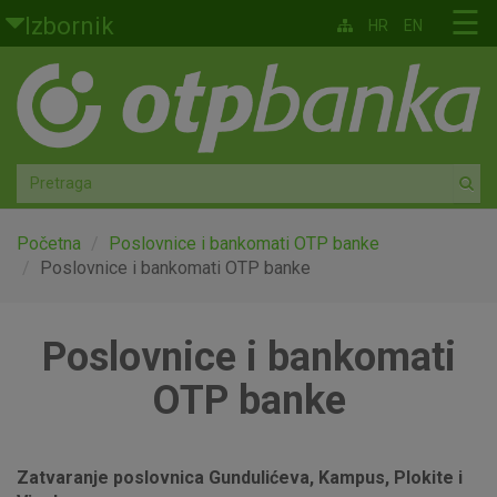
Skoči na glavni sadržaj
☰
Izbornik
HR
EN
Građani
Privatno bankarstvo
Agro
Mala poduzeća i obrtnici
Početna
Poslovnice i bankomati OTP banke
Poslovnice i bankomati OTP banke
Srednja i velika poduzeća
Poslovnice i bankomati
Globalna tržišta
OTP banke
Faktoring
O nama
Zatvaranje poslovnica Gundulićeva, Kampus, Plokite i