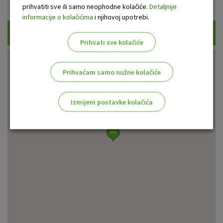
Prikaži samo uplatne bankomate
prihvatiti sve ili samo neophodne kolačiće.
Detaljnije
informacije o kolačićima
i njihovoj upotrebi.
Traži
Prihvati sve kolačiće
Prihvaćam samo nužne kolačiće
Izmijeni postavke kolačića
Odaberite najbolju opciju za vas!
Marketinški kolačići
Analitički kolačići
Nužni kolačići