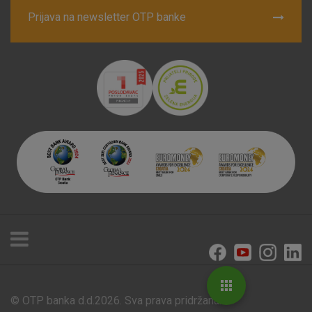
Prijava na newsletter OTP banke
© OTP banka d.d.2026. Sva prava pridržana.
Poslovnice i bankomati